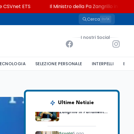
net ETS
Il Ministro della Pa Zangrillo in Parlamento: 
Cerca
K
Ctrl
Università
5 ago
Consiglio di Stato:
I nostri Social
scorrere la graduatoria
per i 500 posti vacanti
dopo il semestre filtro
Lavoro
5 ago
ECNOLOGIA
SELEZIONE PERSONALE
INTERPELLI
BAND
Volontariato, firmata
l’intesa triennale tra
Ministero del Lavoro e
CSVnet ETS
Scuola
5 ago
Il Ministro della Pa
Ultime Notizie
Zangrillo in Parlamento:
"12 miliardi per l'edilizia
e la sicurezza delle
scuole con risorse Pnrr"
Scuola
5 ago
Il Ministro Valditara ha