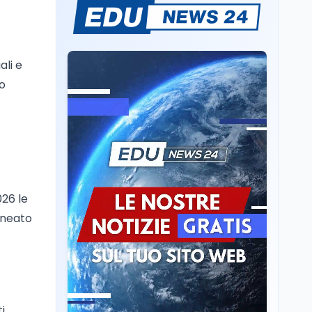
Volontariato, firmata
l’intesa triennale tra
Ministero del Lavoro e
CSVnet ETS
ali e
Scuola
5 ago
to
Il Ministro della Pa
Zangrillo in Parlamento:
"12 miliardi per l'edilizia
e la sicurezza delle
scuole con risorse Pnrr"
Scuola
5 ago
Il Ministro Valditara ha
incontrato due studenti
026 le
palestinesi giunti da
Gaza che hanno
ineato
superato la Maturità in
Scuola
5 ago
Italia
Maturità 2026, 100 e
lode da record: 14.123
diplomi con voto
massimo
i