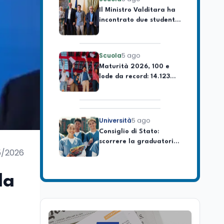
incontrato due studenti
palestinesi giunti da
Gaza che hanno
superato la Maturità in
Scuola
5 ago
Italia
Maturità 2026, 100 e
lode da record: 14.123
diplomi con voto
massimo
Università
5 ago
Consiglio di Stato:
scorrere la graduatoria
per i 500 posti vacanti
dopo il semestre filtro
5/2026
Lavoro
5 ago
Volontariato, firmata
la
l’intesa triennale tra
Ministero del Lavoro e
CSVnet ETS
Scuola
5 ago