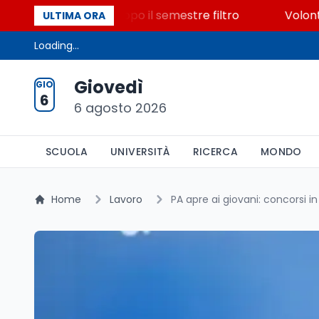
0 posti vacanti dopo il semestre filtro
Volontariato
ULTIMA ORA
Loading...
Giovedì
GIO
6
6 agosto 2026
SCUOLA
UNIVERSITÀ
RICERCA
MONDO
Home
Lavoro