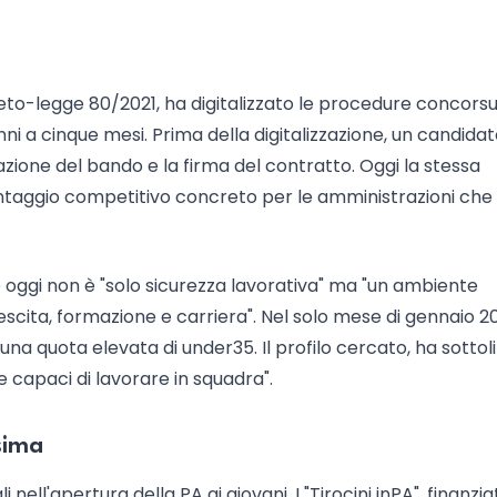
reto-legge 80/2021, ha digitalizzato le procedure concorsu
nni a cinque mesi. Prima della digitalizzazione, un candida
zione del bando e la firma del contratto. Oggi la stessa
antaggio competitivo concreto per le amministrazioni che
 oggi non è "solo sicurezza lavorativa" ma "un ambiente
scita, formazione e carriera". Nel solo mese di gennaio 2
una quota elevata di under35. Il profilo cercato, ha sottol
i e capaci di lavorare in squadra".
ssima
ell'apertura della PA ai giovani. I "Tirocini inPA", finanziat