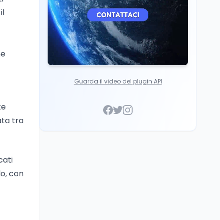
il
ne
Guarda il video del plugin API
te
ata tra
cati
lo, con