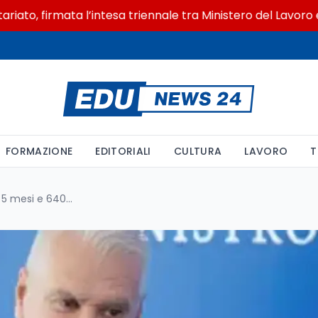
, firmata l’intesa triennale tra Ministero del Lavoro e CSV
FORMAZIONE
EDITORIALI
CULTURA
LAVORO
T
PA apre ai giovani: concorsi in 5 mesi e 640mila reclutamenti