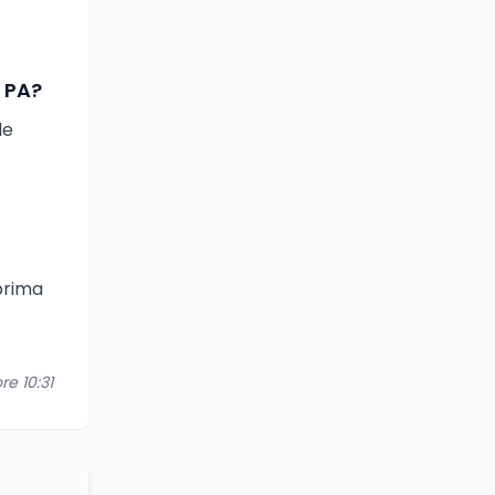
a PA?
le
 prima
re 10:31