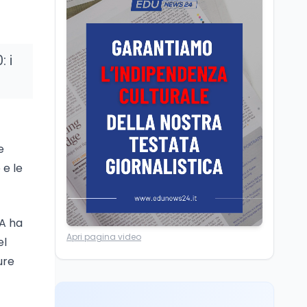
Il Ministro della Pa
Zangrillo in Parlamento:
"12 miliardi per l'edilizia
e la sicurezza delle
 i
scuole con risorse Pnrr"
Scuola
5 ago
Il Ministro Valditara ha
incontrato due studenti
palestinesi giunti da
Gaza che hanno
superato la Maturità in
e
Scuola
5 ago
Italia
 e le
Maturità 2026, 100 e
lode da record: 14.123
diplomi con voto
massimo
PA ha
Università
5 ago
Apri pagina video
el
Consiglio di Stato:
scorrere la graduatoria
ure
per i 500 posti vacanti
dopo il semestre filtro
Lavoro
5 ago