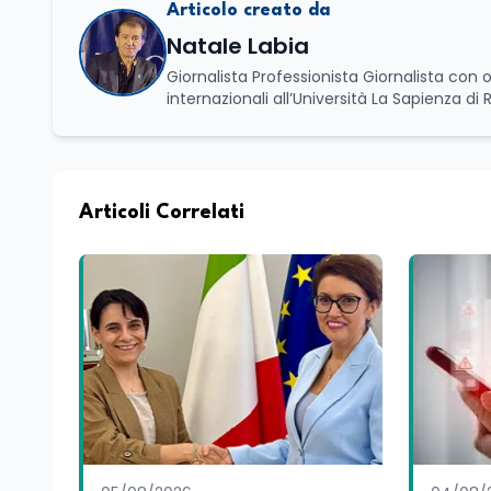
Articolo creato da
Natale Labia
Giornalista Professionista Giornalista con o
internazionali all’Università La Sapienza di
Basilicata dove mi occupo di politica e di economia. Per Edunews24 curo l’informazione pol
dell’Istruzione. In particolare, scrivendo del
dei Ministeri dell’Istruzione e del Merito, de
commissioni parlamentari della Camera dei deputati e de
unico di Italialab srl con cui curo uffici s
Articoli Correlati
di promozione territoriale. In passato ho collaborato con testate nazionali e regionali, in particolare pugliesi, e ho
scritto i volumi Il sindaco di Tutti, edito d
collettivo edito dalla Fondazione Tatarella
nazionale. Per tre legislature sono stato collaboratore parlamentare occupandomi di legge di bilancio e di
politiche agroalimentari con particolare rif
collaborando con le Camera di commercio it
spesso racconto all’interno delle collabora
attraverso gli usi, le abitudini e i protag
e culturale. Pugliese di nascita, vivo a Rom