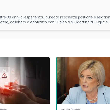
ltre 30 anni di esperienza, laureato in scienze politiche e relazion
 Roma, collaboro a contratto con L’Edicola e Il Mattino di Puglia e
itica relativa ai temi
le attività istituzionali con un focus sia sulle iniziative e sui pro
ll’Università e della Ricerca e della Cultura che su quelle delle
l Senato della Repubblica. Inoltre, sono amministratore
tampa pubblici e privati e sviluppo programmi di valorizzazione cul
a Il Castello editore e Dal Rosso al Nero. Ho partecipato al volume
 e da Giubilei Regnani editore sui trent’anni dalla fondazione di A
erimento all’export del Made in Italy e al contrasto dell’Italian s
aliane all’estero. Appassionato di storia, di sociologia e di co
zioni giornalistiche i cambiamenti della società italiana e intern
onisti che hanno accompagnato negli anni lo sviluppo e la crescita
a o in un ipotetico altrove.