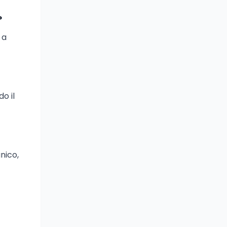
?
 a
o il
unico,