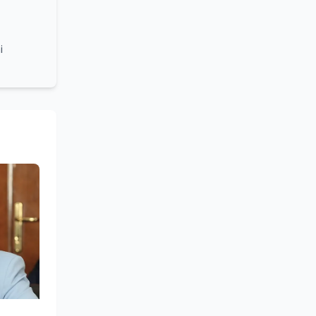
i
grammi
turale e
lleanza
ounding,
stume,
azionale
 sociale