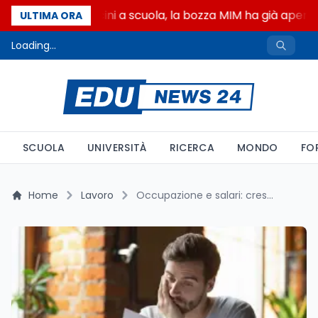
Canzoni di Guccini a scuola, la bozza MIM ha già aperto 
ULTIMA ORA
Loading...
SCUOLA
UNIVERSITÀ
RICERCA
MONDO
FO
Home
Lavoro
Occupazione e salari: crescita reale per le fasce medio-basse