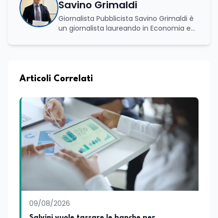
Savino Grimaldi
Giornalista Pubblicista Savino Grimaldi è
un giornalista laureando in Economia e
Commercio, con una solida esperienza
maturata nel settore della formazione.
Da anni lavora con competenza
nell’ambito della formazione
professionale, distinguendosi per una
Articoli Correlati
conoscenza approfondita delle politiche
attive del lavoro e delle dinamiche che
legano istruzione, occupazione e
sviluppo delle competenze. Alla
preparazione economica e professionale
affianca una grande passione per la
lettura e per il giornalismo, che ne
arricchiscono il profilo umano e
culturale. Spazia con disinvoltura tra
diverse tematiche, offrendo sempre il
proprio punto di vista con equilibrio,
sensibilità e spirito critico.
09/08/2026
Salvini vuole tassare le banche per