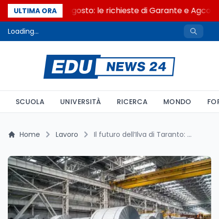
AI Act al via il 2 agosto: le richieste di Garante e Agcom
ULTIMA ORA
Loading...
SCUOLA
UNIVERSITÀ
RICERCA
MONDO
FO
Home
Lavoro
Il futuro dell’Ilva di Taranto: ostacoli, soluzioni e strategie per un vero rilancio