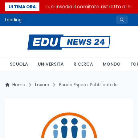
Riforma del calcio, si insedia il comitato ristretto al Sen
ULTIMA ORA
Loading...
SCUOLA
UNIVERSITÀ
RICERCA
MONDO
FO
Home
Lavoro
Fondo Espero: Pubblicata la Circolare 133215. Tutte le Novità sulla Procedura di Adesione per il 2025