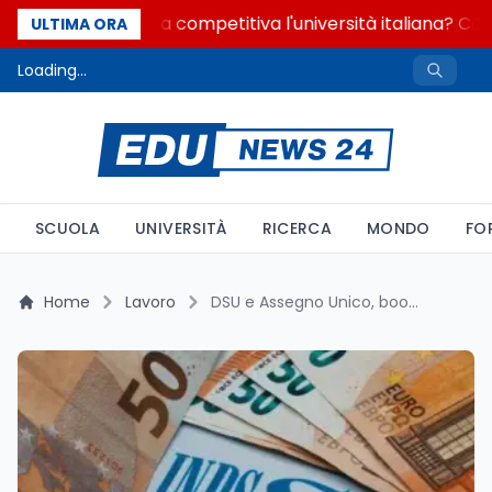
Quanto è ancora competitiva l'università italiana? Cosa 
ULTIMA ORA
Loading...
SCUOLA
UNIVERSITÀ
RICERCA
MONDO
FO
Home
Lavoro
DSU e Assegno Unico, boom di richieste nel 2025: l'analisi INPS tra dati, tendenze e differenze regionali