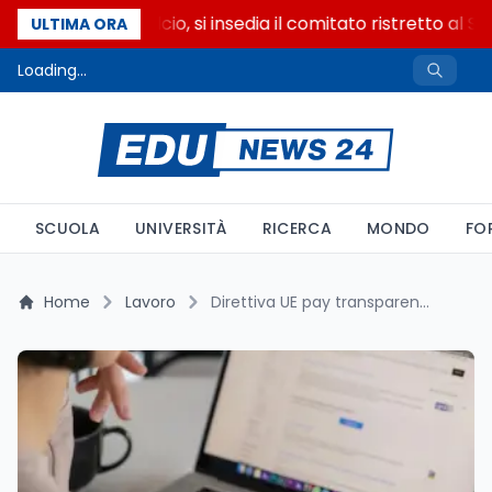
Riforma del calcio, si insedia il comitato ristretto al Se
ULTIMA ORA
Loading...
SCUOLA
UNIVERSITÀ
RICERCA
MONDO
FO
Home
Lavoro
Direttiva UE pay transparency: solo 1 annuncio su 3 riporta la RAL