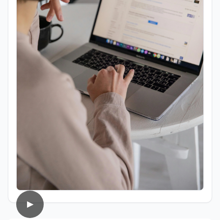
sempre affascinato dal mondo della
comunicazione e del racconto, nel corso
della sua carriera ha lavorato anche
come addetto stampa e ha collaborato
con diverse testate online che si
occupano di cultura, cronaca, società,
sport ed enogastronomia. Su
EduNews24.it scrive articoli e realizza
contenuti video dedicati ai temi della
scuola, della formazione, della cultura e
dei cambiamenti sociali, cercando di
mantenere uno stile chiaro, divulgativo,
accessibile e attento alla veridicità. Tra
le sue passioni ci sono lo sport, la cucina,
la lettura e la stand up comedy: un
interesse che lo porta anche a
cimentarsi nella scrittura di testi comici.
▶