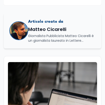
Articolo creato da
Matteo Cicarelli
Giornalista Pubblicista Matteo Cicarelli è
un giornalista laureato in Lettere
Moderne e specializzato in Editoria e
Scrittura. Durante il suo percorso
accademico ha approfondito lo studio
della linguistica, della letteratura e della
comunicazione, sviluppando un forte
interesse per il mondo del giornalismo.
Infatti, ha dedicato le sue tesi a due
ambiti distinti ma complementari: da un
lato l’analisi della lingua e della cultura
indoeuropea, dall’altro lo studio della
narrazione giornalistica, con un
particolare approfondimento sul
giornalismo enogastronomico. Da