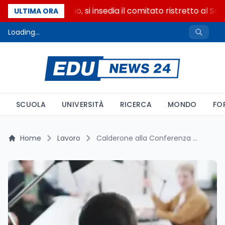
Riforma del calcio, si insedia il comitato ristretto al Se
ULTIMA ORA
Loading...
SCUOLA
UNIVERSITÀ
RICERCA
MONDO
FO
Home
Lavoro
Calderone alla Conferenza Inps: Integrità, Equità e Valori Cardine per il Lavoro Pubblico del Futuro