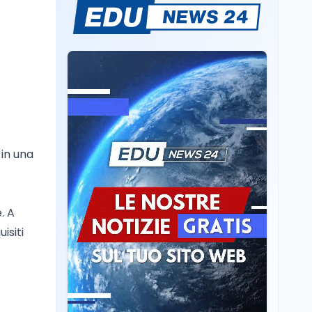
Sparatoria a Bangkok:
studente 14enne uccide
5 insegnanti e i nonni
Editoriali
7 ago
Camere in ferie,
riapertura il 9
settembre tra legge
elettorale e Rai. La
premier Meloni attesa a
 in una
Cultura
7 ago
Bari il 4 settembre per
Ravenna, il settembre
celebrare il governo più
dantesco nel 705°
longevo dell’Italia
anniversario della morte
repubblicana
. A
del Sommo Poeta
isiti
Cultura
7 ago
Franca Ghitti a Santa
Giulia: il quarto capitolo
dei Palcoscenici