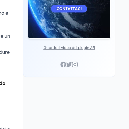
oro e
re un
Guarda il video del plugin API
edure
ido