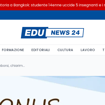
a Bangkok: studente 14enne uccide 5 insegnanti e i nonni
FORMAZIONE
EDITORIALI
CULTURA
LAVORO
T
Bonus nido 2025: ritardi nei rimborsi, chiarimenti INPS