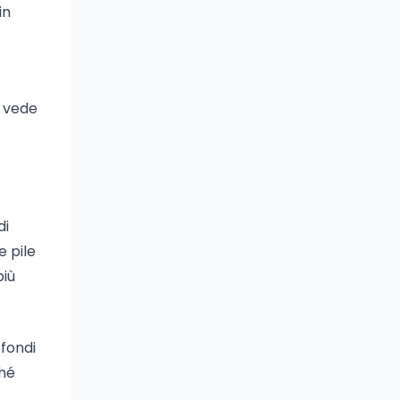
in
, vede
di
e pile
più
 fondi
ché