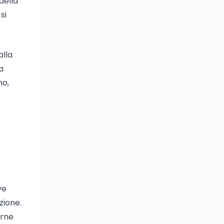
della
si
alla
a
no,
ve
zione.
erne