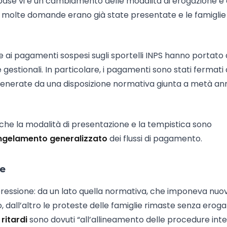
lla base vi è un cambiamento delle modalità di erogazione e 
olte domande erano già state presentate e le famiglie 
e ai pagamenti sospesi sugli sportelli INPS hanno portato 
gestionali. In particolare, i pagamenti sono stati fermati 
ti, generate da una disposizione normativa giunta a metà an
che la modalità di presentazione e la tempistica sono
ngelamento generalizzato
dei flussi di pagamento.
le
pressione: da un lato quella normativa, che imponeva nuo
so, dall’altro le proteste delle famiglie rimaste senza eroga
i
ritardi
sono dovuti “all’allineamento delle procedure int