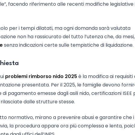
le”, facendo riferimento alle recenti modifiche legislative 
solo per i tempi dilatati, ma ogni domanda sarà valutata
azione non ha rassicurato del tutto l’utenza che, da mesi
ne
senza indicazioni certe sulle tempistiche di liquidazione.
chiesta
sui
problemi rimborso nido 2025
è la modifica ai requisiti 
azione presentata. Per il 2025, le famiglie devono fornir
 di pagamento emesse dagli asili nido, certificazioni ISEE 
 rilasciate dalle strutture stesse.
ssetto normativo, mirano a prevenire abusi e garantire che i
uttavia, la procedura appare ora più complessa e lenta, poi
 dagli uffici dell’INPS.