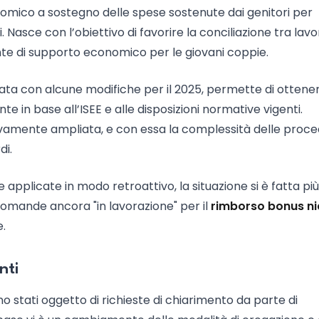
mico a sostegno delle spese sostenute dai genitori per
vati. Nasce con l’obiettivo di favorire la conciliazione tra lav
ente di supporto economico per le giovani coppie.
mata con alcune modifiche per il 2025, permette di ottene
 in base all’ISEE e alle disposizioni normative vigenti.
ssivamente ampliata, e con essa la complessità delle proc
di.
e applicate in modo retroattivo, la situazione si è fatta più
omande ancora "in lavorazione" per il
rimborso bonus n
e.
nti
no stati oggetto di richieste di chiarimento da parte di