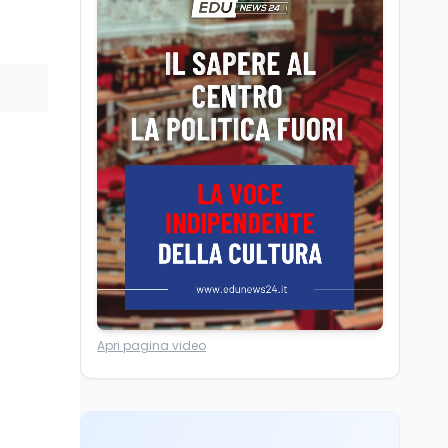
Camere in ferie,
riapertura il 9
settembre tra legge
elettorale e Rai. La
premier Meloni attesa a
Cultura
7 ago
Bari il 4 settembre per
Ravenna, il settembre
celebrare il governo più
dantesco nel 705°
longevo dell’Italia
anniversario della morte
repubblicana
del Sommo Poeta
Cultura
7 ago
Franca Ghitti a Santa
Giulia: il quarto capitolo
dei Palcoscenici
Scuola
7 ago
Apri pagina video
“Noi siamo le Scuole”:
sport e musica a San
Miniato, STEM a Lerici
con il progetto del Mim
Mondo
7 ago