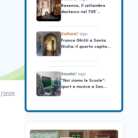
celebrare il governo più
dantesco nel 705°
longevo dell’Italia
anniversario della morte
repubblicana
del Sommo Poeta
Cultura
7 ago
Franca Ghitti a Santa
Giulia: il quarto capitolo
dei Palcoscenici
Scuola
7 ago
“Noi siamo le Scuole”:
sport e musica a San
Miniato, STEM a Lerici
con il progetto del Mim
7/2025
Mondo
7 ago
Sparatoria a Bangkok:
studente 14enne uccide
5 insegnanti e i nonni
Editoriali
7 ago