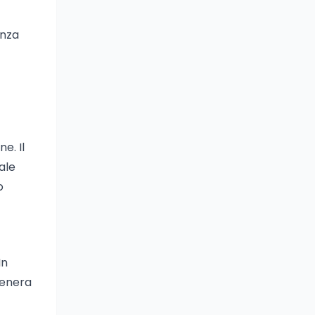
anza
e. Il
ale
o
In
 genera