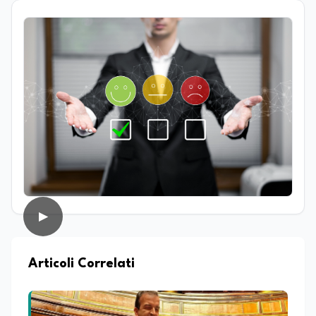
Laureata in Progettazione e gestione di
eventi e imprese culturali a Firenze, ha
proseguito il suo percorso accademico a
Roma, presso l’Università La Sapienza,
dove ha conseguito la laurea magistrale
in Editoria e Giornalismo, focalizzandosi
sull'analisi del panorama informativo
contemporaneo e sul giornalismo
d’inchiesta. Attualmente redattrice
presso Edunews24, dove sviluppa
contenuti focalizzati su istruzione,
formazione, ricerca e nuove tecnologie.
Nella sua attività professionale, coniuga il
rigore dell'approfondimento giornalistico
con le più avanzate strategie di analisi
▶
SEO e dinamiche del web, con l'obiettivo
di rendere la divulgazione scientifica e
culturale uno strumento accessibile per
lo sviluppo dello spirito critico. Nel corso
Articoli Correlati
della sua carriera ha maturato
esperienza all'interno di redazioni
giornalistiche, distinguendosi per la