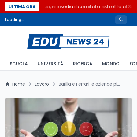
Riforma del calcio, si insedia il comitato ristretto al Se
ULTIMA ORA
Loading...
SCUOLA
UNIVERSITÀ
RICERCA
MONDO
FO
Home
Lavoro
Barilla e Ferrari le aziende più affidabili al mondo: i dati della classifica RepTrack 2026