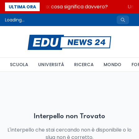
Fondo perduto: cosa significa davvero?
Un s
ULTIMA ORA
Loading...
SCUOLA
UNIVERSITÀ
RICERCA
MONDO
FO
Interpello non Trovato
L'interpello che stai cercando non è disponibile o lo
slug non è corretto.