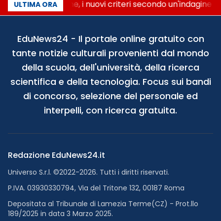
Gite scolastiche, i nuovi criteri secondo un'indagine di 
ULTIMA ORA
EduNews24 - Il portale online gratuito con
tante notizie culturali provenienti dal mondo
della scuola, dell'università, della ricerca
scientifica e della tecnologia. Focus sui bandi
di concorso, selezione del personale ed
interpelli, con ricerca gratuita.
Redazione EduNews24.it
Universo S.r.l. ©2022-2026. Tutti i diritti riservati.
P.IVA. 03930330794, Via del Tritone 132, 00187 Roma
Depositata al Tribunale di Lamezia Terme(CZ) - Prot.llo
189/2025 in data 3 Marzo 2025.