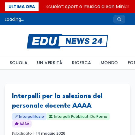
“Noi siamo le Scuole”: sport e musica a San Miniato,
ULTIMA ORA
Loading...
SCUOLA
UNIVERSITÀ
RICERCA
MONDO
FO
Interpelli per la selezione del
personale docente AAAA
📍 Interpellilazio
🏛️ Interpelli Pubblicati Da:Roma
🎓 AAAA
Pubblicato il:
14 maggio 2026