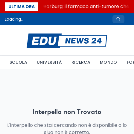
Un secolo di Warburg: il farmaco anti-tumore che ac
ULTIMA ORA
Loading...
SCUOLA
UNIVERSITÀ
RICERCA
MONDO
FO
Interpello non Trovato
L'interpello che stai cercando non è disponibile o lo
slug non è corretto.