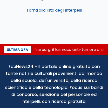
Torna alla lista degli interpelli
Un secolo di Warburg: il farmaco anti-tumore che ac
ULTIMA ORA
EduNews24 - Il portale online gratuito con
tante notizie culturali provenienti dal mondo
della scuola, dell'università, della ricerca
scientifica e della tecnologia. Focus sui bandi
di concorso, selezione del personale ed
interpelli, con ricerca gratuita.