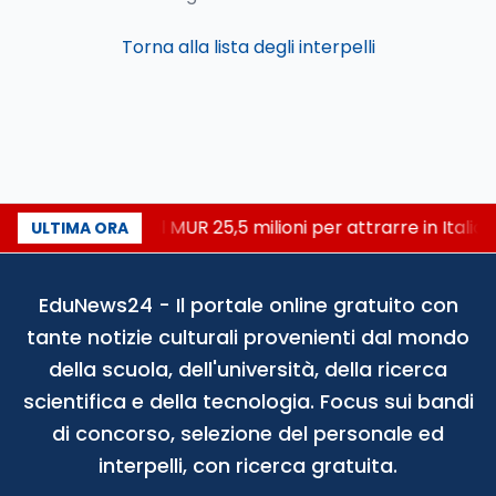
Torna alla lista degli interpelli
Università: dal MUR 25,5 milioni per attrarre in Italia i
ULTIMA ORA
EduNews24 - Il portale online gratuito con
tante notizie culturali provenienti dal mondo
della scuola, dell'università, della ricerca
scientifica e della tecnologia. Focus sui bandi
di concorso, selezione del personale ed
interpelli, con ricerca gratuita.