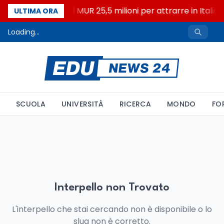
Università: dal MUR 25,5 milioni per attrarre in Italia i
ULTIMA ORA
Loading...
SCUOLA
UNIVERSITÀ
RICERCA
MONDO
FO
Interpello non Trovato
L'interpello che stai cercando non è disponibile o lo
slug non è corretto.