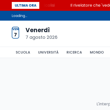
ore che accende la glicolisi
Il rivelatore che 'ved
ULTIMA ORA
Loading...
Venerdì
VEN
7
7 agosto 2026
SCUOLA
UNIVERSITÀ
RICERCA
MONDO
L'inter