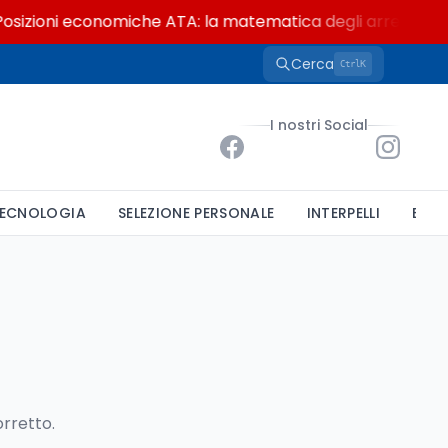
osizioni economiche ATA: la matematica degli arretrati fin
Cerca
K
Ctrl
I nostri Social
ECNOLOGIA
SELEZIONE PERSONALE
INTERPELLI
BAND
orretto.