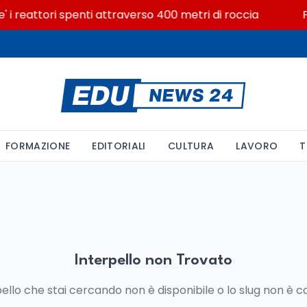
e' i reattori spenti attraverso 400 metri di roccia
P
FORMAZIONE
EDITORIALI
CULTURA
LAVORO
T
Interpello non Trovato
pello che stai cercando non è disponibile o lo slug non è c