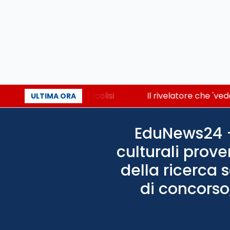
ore che accende la glicolisi
Il rivelatore che 'ved
ULTIMA ORA
EduNews24 - 
culturali prove
della ricerca 
di concorso,