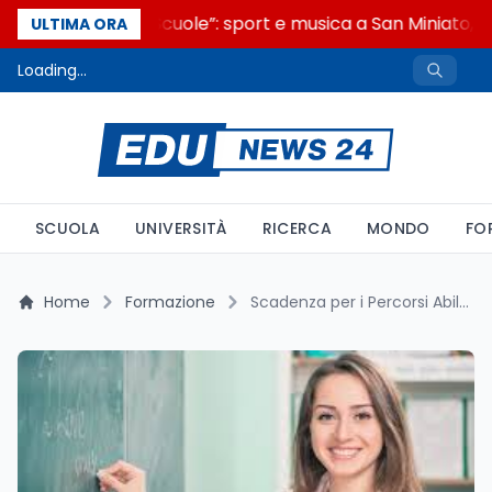
“Noi siamo le Scuole”: sport e musica a San Miniato, S
ULTIMA ORA
Loading...
SCUOLA
UNIVERSITÀ
RICERCA
MONDO
FO
Home
Formazione
Scadenza per i Percorsi Abilitanti: Nuove Linee Guida MIM-MUR