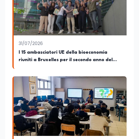
Relazioni Internazionali (LM-52) con la
votazione di 110/110 e lode, e la Laurea
Magistrale in Scienze Geografiche (LM-
80). Un trittico di competenze che gli
consente di leggere i fenomeni
contemporanei con una prospettiva che
abbraccia le dinamiche economiche, le
31/07/2026
relazioni tra Stati e le dimensioni spaziali
e territoriali della società. Nel corso della
I 15 ambasciatori UE della bioeconomia
sua carriera ha maturato una
riuniti a Bruxelles per il secondo anno del
significativa esperienza nella
progetto
comunicazione istituzionale e politica,
collaborando con emittenti televisive e
testate della carta stampata. Questa
esperienza sul campo gli ha conferito
una padronanza trasversale dei linguaggi
mediatici, dalla televisione al digitale.
Attualmente ricopre il ruolo di Direttore
Responsabile di EduNews24.it, testata
giornalistica online dedicata al mondo
dell'istruzione, della formazione e delle
politiche educative italiane ed europee,
dove cura la linea editoriale e