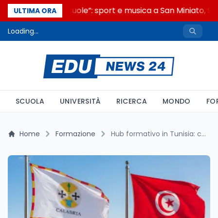
“Noi siamo le Scuole”: sport e musica a San Miniato, STE
ULTIMA ORA
Loading...
SCUOLA
UNIVERSITÀ
RICERCA
MONDO
FO
Home
Formazione
Hub formativo in Tunisia: come funziona il progetto Calabria da 7,4 milioni