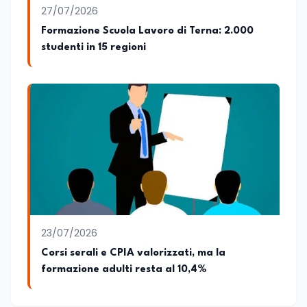
supervisiona la produzione di contenuti
27/07/2026
rivolti a docenti, studenti, istituzioni e
Formazione Scuola Lavoro di Terna: 2.000
operatori del settore educativo. È inoltre
studenti in 15 regioni
docente di Comunicazione presso la
SSML Città di Lamezia Terme, istituto
universitario specializzato nella
mediazione linguistica, dove mette a
disposizione delle nuove generazioni di
professionisti della comunicazione il
proprio bagaglio di competenze
giornalistiche, analitiche e accademiche.
23/07/2026
Corsi serali e CPIA valorizzati, ma la
formazione adulti resta al 10,4%