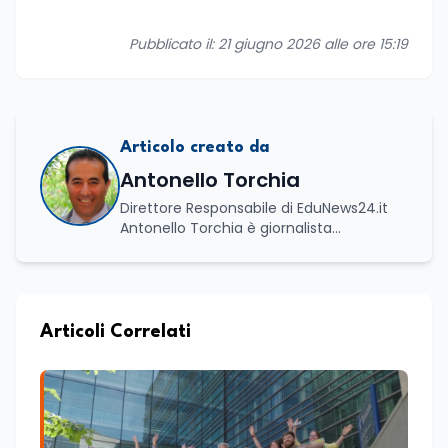
Pubblicato il: 21 giugno 2026 alle ore 15:19
Articolo creato da
Antonello Torchia
Direttore Responsabile di EduNews24.it
Antonello Torchia è giornalista
professionista, politologo e geografo,
con un percorso formativo e
professionale di ampio respiro che
integra competenze in ambito
economico, geopolitico, comunicativo e
Articoli Correlati
territoriale. Vanta una solida formazione
accademica multidisciplinare: ha
conseguito la Laurea in Economia e
Commercio (quadriennale, Vecchio
Ordinamento), la Laurea Magistrale in