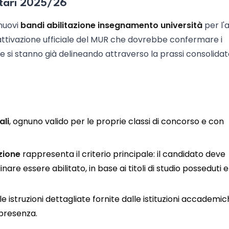
itari 2025/26
 nuovi
bandi abilitazione insegnamento università
per l'
attivazione ufficiale del MUR che dovrebbe confermare i
ave si stanno già delineando attraverso la prassi consolidat
ali
, ognuno valido per le proprie classi di concorso e con
zione
rappresenta il criterio principale: il candidato deve
re essere abilitato, in base ai titoli di studio posseduti e
struzioni dettagliate fornite dalle istituzioni accademic
 presenza.