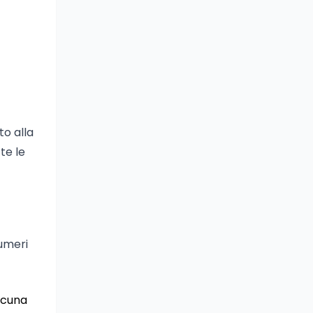
to alla
te le
umeri
scuna