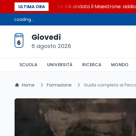
Maestrone
Se n'è andato il Maestrone: addio a Fran
ULTIMA ORA
Loading...
Giovedì
GIO
6
6 agosto 2026
SCUOLA
UNIVERSITÀ
RICERCA
MONDO
Home
Formazione