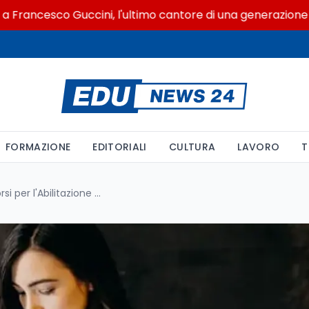
cesco Guccini, l'ultimo cantore di una generazione ribelle
FORMAZIONE
EDITORIALI
CULTURA
LAVORO
T
Guida completa ai Percorsi per l'Abilitazione nella Scuola Secondaria 2025/26: Norme su Domanda e Iscrizione tra le Università