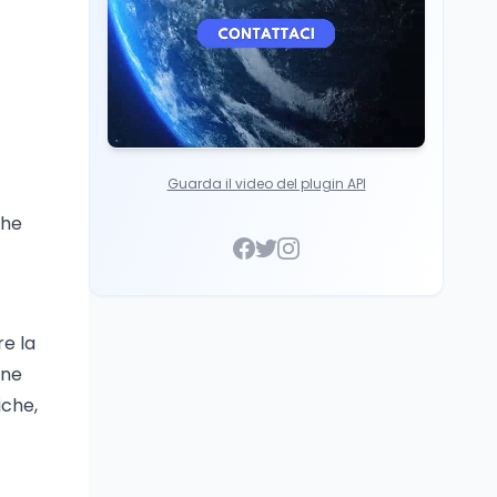
Guarda il video del plugin API
che
re la
ine
iche,