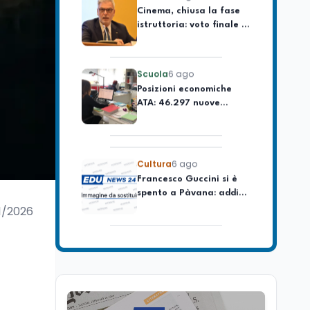
istruttoria: voto finale il
lavoro
9 settembre in Aula. La
soddisfazione di
Mollicone
Scuola
6 ago
Posizioni economiche
ATA: 46.297 nuove
posizioni economiche
con arretrati fino a
4.150 euro
Cultura
6 ago
Francesco Guccini si è
spento a Pàvana: addio
al Maestrone
1/2026
Cultura
6 ago
Se n'è andato il
Maestrone: addio a
Francesco Guccini,
l'ultimo cantore di una
generazione ribelle
Lavoro
6 ago