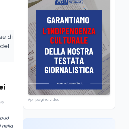
La ministra Calderone
firma il patto con Asstel
per il rilancio del Siisl,
piattaforma, in
collaborazione con
Cultura
6 ago
l'Inps, per l'incontro tra
se di
Cinema, chiusa la fase
domanda e offerta di
istruttoria: voto finale il
lavoro
 del
9 settembre in Aula. La
soddisfazione di
Mollicone
Scuola
6 ago
Posizioni economiche
ATA: 46.297 nuove
posizioni economiche
con arretrati fino a
ei
4.150 euro
Cultura
6 ago
Apri pagina video
he
Francesco Guccini si è
spento a Pàvana: addio
al Maestrone
 può
 nella
Cultura
6 ago