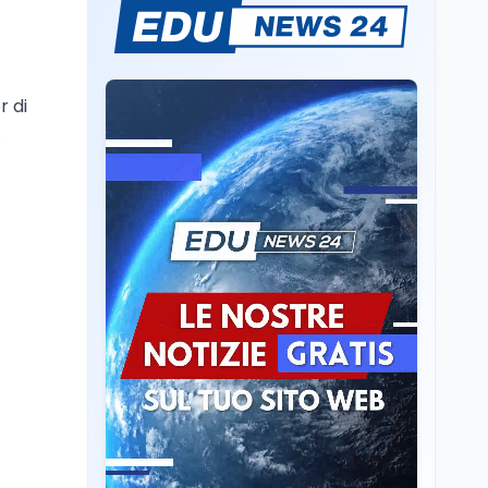
Se n'è andato il
Maestrone: addio a
Francesco Guccini,
l'ultimo cantore di una
r di
generazione ribelle
Lavoro
6 ago
.
La ministra Calderone
firma il patto con Asstel
per il rilancio del Siisl,
piattaforma, in
collaborazione con
Cultura
6 ago
l'Inps, per l'incontro tra
Cinema, chiusa la fase
domanda e offerta di
istruttoria: voto finale il
lavoro
9 settembre in Aula. La
soddisfazione di
Mollicone
Scuola
6 ago
Posizioni economiche
ATA: 46.297 nuove
posizioni economiche
con arretrati fino a
4.150 euro