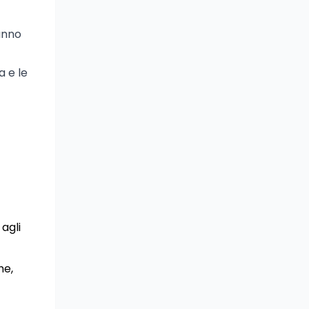
anno
a e le
 agli
he,