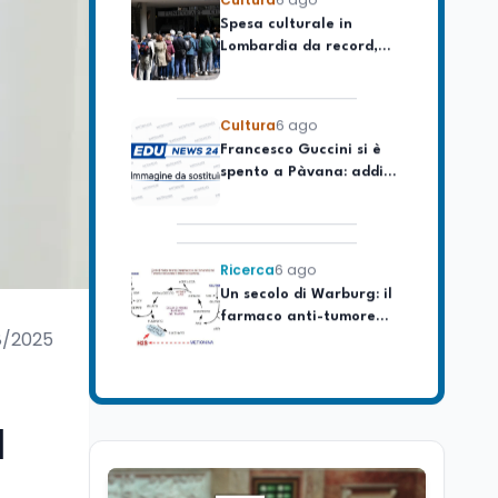
Lombardia da record,
ma la voragine Nord-
Sud triplica
Cultura
6 ago
Francesco Guccini si è
spento a Pàvana: addio
al Maestrone
Ricerca
6 ago
Un secolo di Warburg: il
farmaco anti-tumore
che accende la glicolisi
8/2025
Ricerca
6 ago
Il rivelatore che 'vede' i
reattori spenti
l
attraverso 400 metri di
roccia
Scuola
6 ago