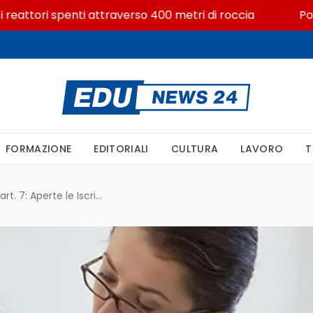
ttori spenti attraverso 400 metri di roccia
Posizion
FORMAZIONE
EDITORIALI
CULTURA
LAVORO
T
Corsi di Sostegno INDIRE, art. 7: Aperte le Iscrizioni Sovrannumerari per le Università dal 18 al 25 Agosto 2025