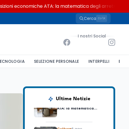
i economiche ATA: la matematica degli arretrati fino a 4.1
Cerca
K
Ctrl
Ricerca
6 ago
Un secolo di Warburg: il
I nostri Social
farmaco anti-tumore
che accende la glicolisi
Ricerca
6 ago
ECNOLOGIA
SELEZIONE PERSONALE
INTERPELLI
BAND
Il rivelatore che 'vede' i
reattori spenti
attraverso 400 metri di
roccia
Scuola
6 ago
Posizioni economiche
Ultime Notizie
ATA: la matematica
degli arretrati fino a
4.150 euro
Cultura
6 ago
Spesa culturale in