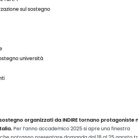
izzazione sul sostegno
e
ostegno università
nti
 il sostegno organizzati da INDIRE tornano protagoniste 
alia.
Per l’anno accademico 2025 si apre una finestra
, che potranno presentare domanda dal 18 al 25 agosto t