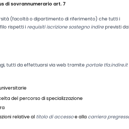
 di sovrannumerario art. 7
sità (facoltà o dipartimento di riferimento) che tutti i
lo rispetti i
requisiti iscrizione sostegno indire
previsti da
aggi, tutti da effettuarsi via web tramite
portale tfa.indire.it
niversitarie
scelta del percorso di specializzazione
era
ioni relative al
titolo di accesso
e alla
carriera pregress