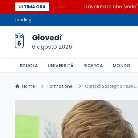
 accende la glicolisi
Il rivelatore che 'vede' i rea
ULTIMA ORA
Loading...
Giovedì
GIO
6
6 agosto 2026
SCUOLA
UNIVERSITÀ
RICERCA
MONDO
Home
Formazione