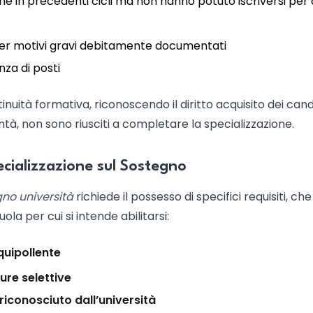
ne in precedenti cicli ma non hanno potuto iscriversi per
 per motivi gravi debitamente documentati
za di posti
nuità formativa, riconoscendo il diritto acquisito dei cand
ntà, non sono riusciti a completare la specializzazione.
ecializzazione sul Sostegno
gno università
richiede il possesso di specifici requisiti, che
la per cui si intende abilitarsi:
quipollente
ure selettive
riconosciuto dall’università