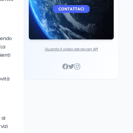
avendo
 La
Guarda il video del plugin API
ienti
ovità
 ai
vizi