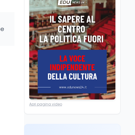
Posizioni economiche
ATA: la matematica
degli arretrati fino a
4.150 euro
le
Cultura
6 ago
Spesa culturale in
Lombardia da record,
ma la voragine Nord-
Sud triplica
Cultura
6 ago
Francesco Guccini si è
spento a Pàvana: addio
al Maestrone
Ricerca
6 ago
Apri pagina video
Un secolo di Warburg: il
farmaco anti-tumore
che accende la glicolisi
Ricerca
6 ago