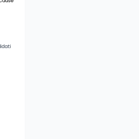
 cause
idati