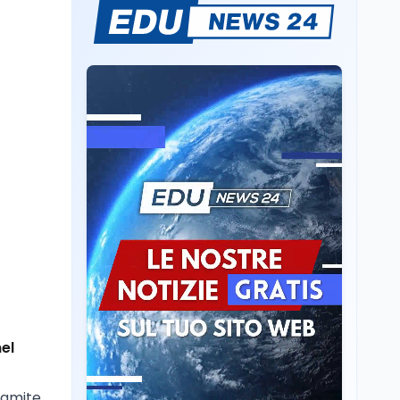
Il rivelatore che 'vede' i
reattori spenti
attraverso 400 metri di
roccia
Scuola
6 ago
Posizioni economiche
ATA: la matematica
degli arretrati fino a
4.150 euro
Cultura
6 ago
Spesa culturale in
Lombardia da record,
ma la voragine Nord-
Sud triplica
Cultura
6 ago
Francesco Guccini si è
spento a Pàvana: addio
nel
al Maestrone
ramite