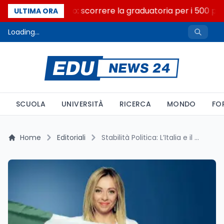
Consiglio di Stato: scorrere la graduatoria per i 500 post
ULTIMA ORA
Loading...
SCUOLA
UNIVERSITÀ
RICERCA
MONDO
FO
Home
Editoriali
Stabilità Politica: L’Italia e il Modello Invidiato da Francia, Germania e Regno Unito