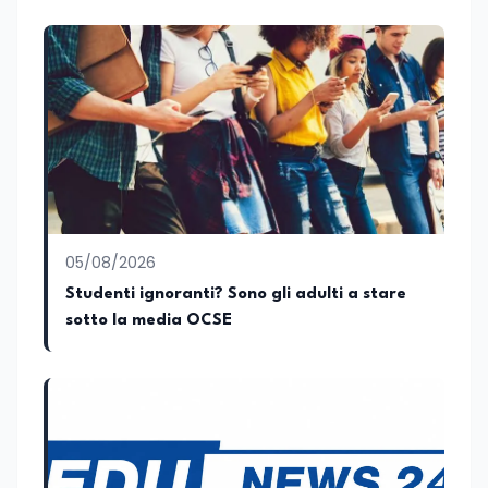
conoscenza approfondita delle politiche
attive del lavoro e delle dinamiche che
legano istruzione, occupazione e
sviluppo delle competenze. Alla
preparazione economica e professionale
affianca una grande passione per la
lettura e per il giornalismo, che ne
arricchiscono il profilo umano e
culturale. Spazia con disinvoltura tra
diverse tematiche, offrendo sempre il
proprio punto di vista con equilibrio,
sensibilità e spirito critico.
05/08/2026
Studenti ignoranti? Sono gli adulti a stare
sotto la media OCSE