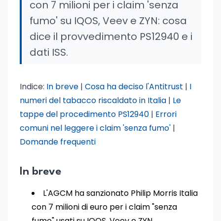
con 7 milioni per i claim 'senza
fumo' su IQOS, Veev e ZYN: cosa
dice il provvedimento PS12940 e i
dati ISS.
Indice:
In breve
|
Cosa ha deciso l'Antitrust
|
I
numeri del tabacco riscaldato in Italia
|
Le
tappe del procedimento PS12940
|
Errori
comuni nel leggere i claim 'senza fumo'
|
Domande frequenti
In breve
L'AGCM ha sanzionato Philip Morris Italia
con 7 milioni di euro per i claim "senza
fumo" usati su IQOS, Veev e ZYN.