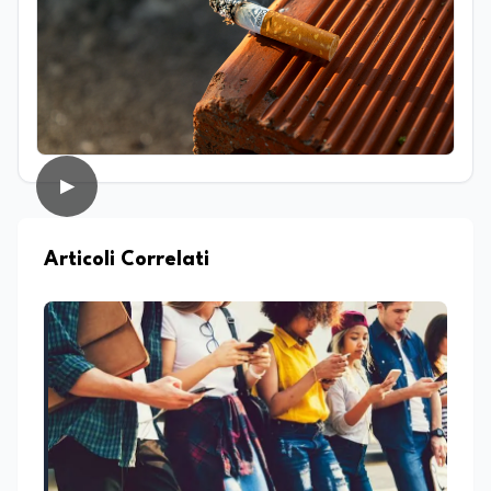
Molecolari) della Sapienza Università di
Roma, occupandosi in particolare di
biologia vegetale. Nel corso della sua
esperienza professionale ha inoltre
avuto modo di confrontarsi con diverse
realtà lavorative che, pur non sempre
direttamente collegate al suo ambito di
studi, hanno contribuito ad ampliare il
▶
suo sguardo interdisciplinare e la sua
capacità di analizzare fenomeni
complessi da prospettive differenti.
Parallelamente all’interesse per la
Articoli Correlati
ricerca, coltiva da sempre una forte
vocazione per la divulgazione scientifica,
con particolare attenzione alla
trasmissione del sapere alle nuove
generazioni e alla promozione di una
cultura scientifica consapevole e
accessibile. Su edunews24.it si occupa di
scuola e università, con un focus sui
temi della tecnologia, della ricerca e
dell’innovazione scientifica,