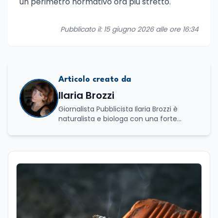
un perimetro normativo ora più stretto.
Pubblicato il: 15 giugno 2026 alle ore 16:34
Articolo creato da
Ilaria Brozzi
Giornalista Pubblicista Ilaria Brozzi è
naturalista e biologa con una forte
passione per la divulgazione scientifica.
Laureata in Scienze Naturali e in
Genetica e Biologia Molecolare, nel corso
del suo percorso accademico e
professionale ha approfondito lo studio
dei processi biologici e degli equilibri che
regolano i sistemi naturali, sia a livello
macroscopico sia molecolare. Ha svolto
attività di ricerca presso il CNR–IBPM
(Istituto di Biologia e Patologia