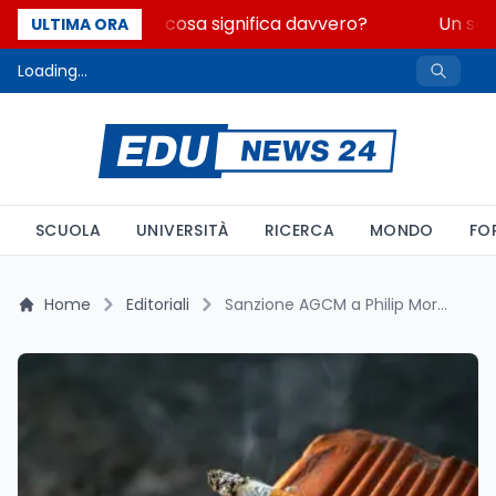
Fondo perduto: cosa significa davvero?
Un seco
ULTIMA ORA
Loading...
SCUOLA
UNIVERSITÀ
RICERCA
MONDO
FO
Home
Editoriali
Sanzione AGCM a Philip Morris: 7 milioni per i claim 'senza fumo'