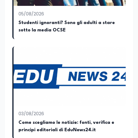
promuovendo una divulgazione chiara,
accessibile e basata su fonti scientifiche
05/08/2026
affidabili. Tra le sue principali passioni
figurano lo sport e la musica, che
Studenti ignoranti? Sono gli adulti a stare
rappresentano per lei importanti
sotto la media OCSE
strumenti di equilibrio, disciplina ed
energia.
03/08/2026
Come scegliamo le notizie: fonti, verifica e
principi editoriali di EduNews24.it