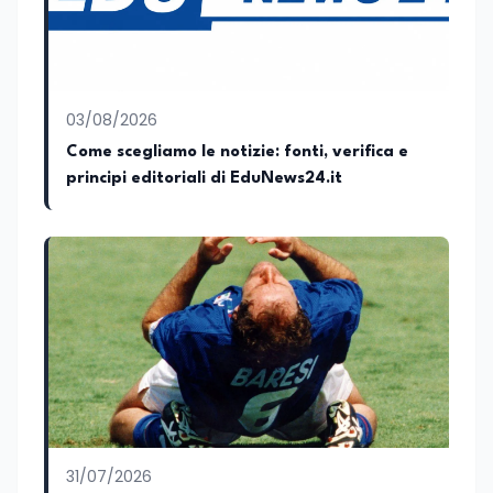
collaboratore parlamentare
occupandomi di legge di bilancio e di
politiche agroalimentari con particolare
riferimento all’export del Made in Italy e
al contrasto dell’Italian sounding,
collaborando con le Camera di
03/08/2026
commercio italiane all’estero.
Come scegliamo le notizie: fonti, verifica e
Appassionato di storia, di sociologia e di
principi editoriali di EduNews24.it
costume, spesso racconto all’interno
delle collaborazioni giornalistiche i
cambiamenti della società italiana e
internazionale attraverso gli usi, le
abitudini e i protagonisti che hanno
accompagnato negli anni lo sviluppo e la
crescita sociale e culturale. Pugliese di
nascita, vivo a Roma o in un ipotetico
altrove.
31/07/2026