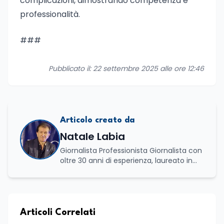
complicazioni, dimostrando competenza e
professionalità.
###
Pubblicato il: 22 settembre 2025 alle ore 12:46
Articolo creato da
Natale Labia
Giornalista Professionista Giornalista con
oltre 30 anni di esperienza, laureato in
scienze politiche e relazioni internazionali
all’Università La Sapienza di Roma,
collaboro a contratto con L’Edicola e Il
Mattino di Puglia e Basilicata dove mi
occupo di politica e di economia. Per
Articoli Correlati
Edunews24 curo l’informazione politica