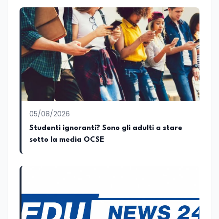
relativa ai temi dell’Istruzione. In
particolare, scrivendo delle attività
istituzionali con un focus sia sulle
iniziative e sui programmi dei Ministeri
dell’Istruzione e del Merito, dell’Università
e della Ricerca e della Cultura che su
quelle delle commissioni parlamentari
della Camera dei deputati e del Senato
della Repubblica. Inoltre, sono
amministratore unico di Italialab srl con
cui curo uffici stampa pubblici e privati e
05/08/2026
sviluppo programmi di valorizzazione
culturale e di promozione territoriale. In
Studenti ignoranti? Sono gli adulti a stare
passato ho collaborato con testate
sotto la media OCSE
nazionali e regionali, in particolare
pugliesi, e ho scritto i volumi Il sindaco di
Tutti, edito da Il Castello editore e Dal
Rosso al Nero. Ho partecipato al volume
collettivo edito dalla Fondazione
Tatarella e da Giubilei Regnani editore sui
trent’anni dalla fondazione di Alleanza
nazionale. Per tre legislature sono stato