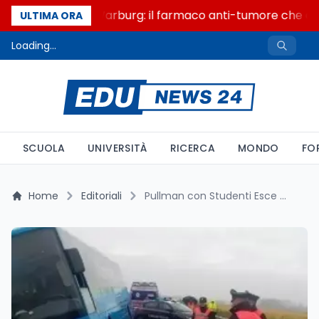
Un secolo di Warburg: il farmaco anti-tumore che acce
ULTIMA ORA
Loading...
SCUOLA
UNIVERSITÀ
RICERCA
MONDO
FO
Home
Editoriali
Pullman con Studenti Esce di Strada a Cergnago: Momenti di Paura ma Nessun Ferito