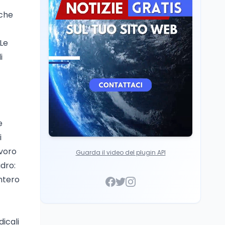
Cultura
7 ago
nche
Franca Ghitti a Santa
Giulia: il quarto capitolo
Le
dei Palcoscenici
i
e
i
avoro
Guarda il video del plugin API
adro:
intero
icali