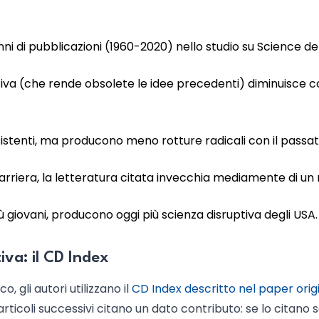
 anni di pubblicazioni (1960-2020) nello studio su Science de
ptiva (che rende obsolete le idee precedenti) diminuisce 
sistenti, ma producono meno rotture radicali con il passat
carriera, la letteratura citata invecchia mediamente di un
ù giovani, producono oggi più scienza disruptiva degli USA.
va: il CD Index
o, gli autori utilizzano il
CD Index descritto nel paper orig
articoli successivi citano un dato contributo: se lo citano 