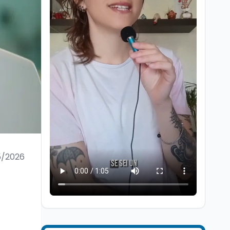
Scuola
7 ago
“Noi siamo le Scuole”:
sport e musica a San
Miniato, STEM a Lerici
con il progetto del Mim
5/2026
Mondo
7 ago
Sparatoria a Bangkok:
studente 14enne uccide
5 insegnanti e i nonni
Editoriali
7 ago