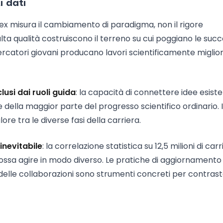
i dati
ndex misura il cambiamento di paradigma, non il rigore
alta qualità costruiscono il terreno su cui poggiano le suc
cercatori giovani producano lavori scientificamente miglior
usi dai ruoli guida
: la capacità di connettere idee esisten
ella maggior parte del progresso scientifico ordinario. I
ore tra le diverse fasi della carriera.
inevitabile
: la correlazione statistica su 12,5 milioni di car
ossa agire in modo diverso. Le pratiche di aggiornamento
 delle collaborazioni sono strumenti concreti per contrast