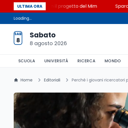
 STEM a Lerici con il progetto del Mim
Sparatoria a
ULTIMA ORA
Loading...
Sabato
SAB
8
8 agosto 2026
SCUOLA
UNIVERSITÀ
RICERCA
MONDO
Home
Editoriali