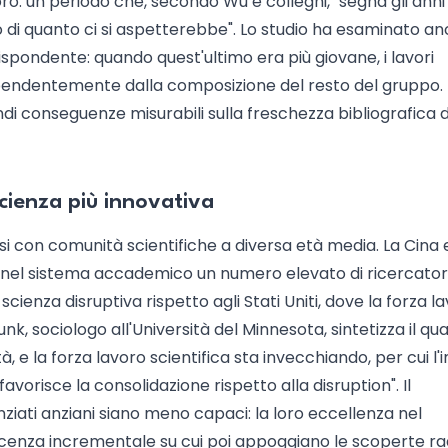
: un periodo che, secondo Wu e colleghi, "segna gli anni
o di quanto ci si aspetterebbe". Lo studio ha esaminato a
ispondente: quando quest'ultimo era più giovane, i lavori
ipendentemente dalla composizione del resto del gruppo. 
di conseguenze misurabili sulla freschezza bibliografica d
scienza più innovativa
aesi con comunità scientifiche a diversa età media. La Cina 
o nel sistema accademico un numero elevato di ricercator
ienza disruptiva rispetto agli Stati Uniti, dove la forza l
k, sociologo all'Università del Minnesota, sintetizza il qu
à, e la forza lavoro scientifica sta invecchiando, per cui l'
orisce la consolidazione rispetto alla disruption". Il
iati anziani siano meno capaci: la loro eccellenza nel
oscenza incrementale su cui poi appoggiano le scoperte rad