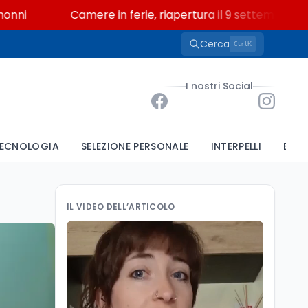
Camere in ferie, riapertura il 9 settembre tra legge
Cerca
K
Ctrl
I nostri Social
ECNOLOGIA
SELEZIONE PERSONALE
INTERPELLI
BAND
IL VIDEO DELL’ARTICOLO