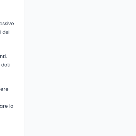
cessive
i dei
ti,
 dati
riere
are la