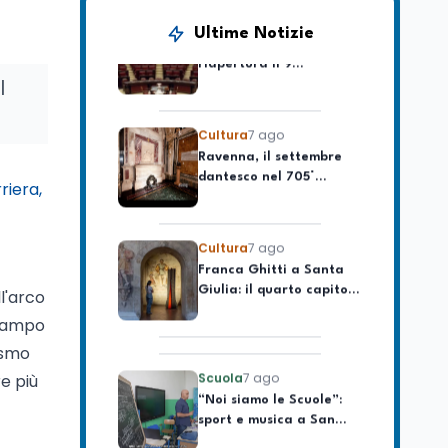
Camere in ferie,
Ultime Notizie
riapertura il 9
settembre tra legge
elettorale e Rai. La
l
premier Meloni attesa a
Cultura
7 ago
Bari il 4 settembre per
Ravenna, il settembre
celebrare il governo più
dantesco nel 705°
longevo dell’Italia
anniversario della morte
repubblicana
riera,
del Sommo Poeta
Cultura
7 ago
Franca Ghitti a Santa
Giulia: il quarto capitolo
dei Palcoscenici
ll'arco
 campo
Scuola
7 ago
ismo
“Noi siamo le Scuole”:
re più
sport e musica a San
Miniato, STEM a Lerici
con il progetto del Mim