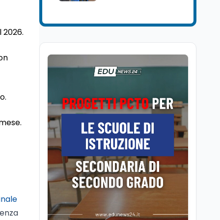
Mondo
7 ago
Sparatoria a Bangkok:
studente 14enne uccide
l 2026.
5 insegnanti e i nonni
con
Editoriali
7 ago
Camere in ferie,
riapertura il 9
settembre tra legge
o.
elettorale e Rai. La
premier Meloni attesa a
Cultura
7 ago
 mese.
Bari il 4 settembre per
Ravenna, il settembre
celebrare il governo più
dantesco nel 705°
longevo dell’Italia
anniversario della morte
repubblicana
del Sommo Poeta
Cultura
7 ago
Franca Ghitti a Santa
Giulia: il quarto capitolo
inale
dei Palcoscenici
senza