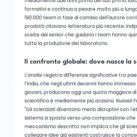
mediamente due anni prima del suo primo lavoro
formativi e continua a pesare molto più a lung
190.000 team in fase di cambio dell'autore corr
prodotti citavano letteratura più recente, ind
scelte dei senior che guidano i team hanno quin
tutta la produzione del laboratorio.
Il confronto globale: dove nasce la 
L'analisi registra differenze significative tra p
l'India, che negli ultimi decenni hanno immess
giovani, producono oggi una quota maggiore di sc
scientifica è mediamente più anziana. Russell Fun
"Gli scienziati diventano meno disruptivi con l'et
sistema si sposta verso una composizione che fav
meccanismo descritto non implica che gli scienz
collegare idee già esistenti costruisce la con