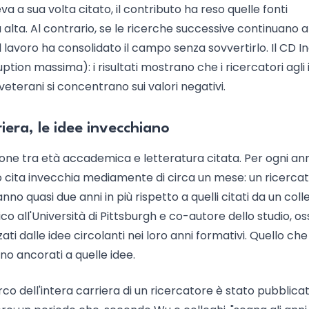
a a sua volta citato, il contributo ha reso quelle fonti
alta. Al contrario, se le ricerche successive continuano a
, il lavoro ha consolidato il campo senza sovvertirlo. Il CD I
tion massima): i risultati mostrano che i ricercatori agli in
veterani si concentrano sui valori negativi.
riera, le idee invecchiano
azione tra età accademica e letteratura citata. Per ogni an
ato cita invecchia mediamente di circa un mese: un ricerca
anno quasi due anni in più rispetto a quelli citati da un col
co all'Università di Pittsburgh e co-autore dello studio, o
ati dalle idee circolanti nei loro anni formativi. Quello che
o ancorati a quelle idee.
co dell'intera carriera di un ricercatore è stato pubblica