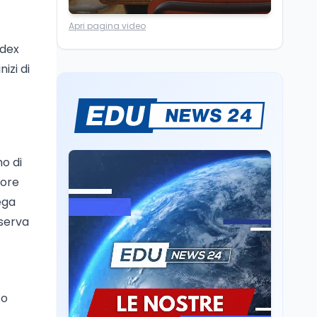
Scuola
7 ago
Apri pagina video
“Noi siamo le Scuole”:
sport e musica a San
ndex
Miniato, STEM a Lerici
izi di
con il progetto del Mim
Mondo
7 ago
Sparatoria a Bangkok:
studente 14enne uccide
5 insegnanti e i nonni
no di
Editoriali
7 ago
tore
Camere in ferie,
lega
riapertura il 9
settembre tra legge
sserva
elettorale e Rai. La
premier Meloni attesa a
Cultura
7 ago
Bari il 4 settembre per
Ravenna, il settembre
celebrare il governo più
dantesco nel 705°
longevo dell’Italia
to
anniversario della morte
repubblicana
del Sommo Poeta