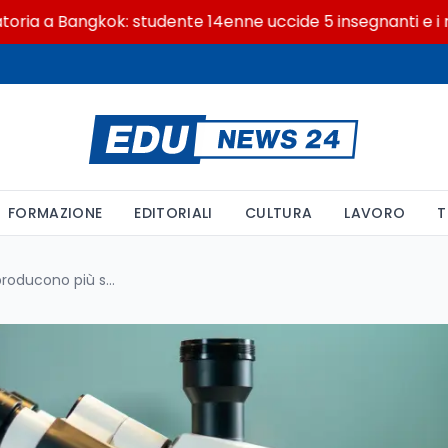
 Bangkok: studente 14enne uccide 5 insegnanti e i nonni
FORMAZIONE
EDITORIALI
CULTURA
LAVORO
T
Perché i giovani ricercatori producono più scoperte rivoluzionarie