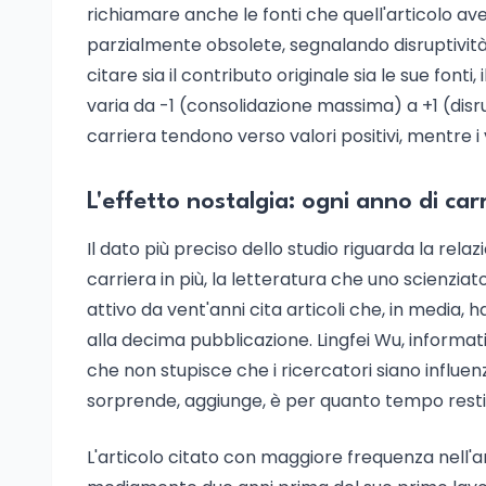
richiamare anche le fonti che quell'articolo avev
parzialmente obsolete, segnalando disruptività 
citare sia il contributo originale sia le sue fonti
varia da -1 (consolidazione massima) a +1 (disrup
carriera tendono verso valori positivi, mentre i 
L'effetto nostalgia: ogni anno di car
Il dato più preciso dello studio riguarda la rel
carriera in più, la letteratura che uno scienzi
attivo da vent'anni cita articoli che, in media, h
alla decima pubblicazione. Lingfei Wu, informati
che non stupisce che i ricercatori siano influenz
sorprende, aggiunge, è per quanto tempo restin
L'articolo citato con maggiore frequenza nell'ar