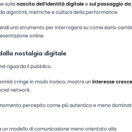
ne sulla
nascita dell’identità digitale
e
sul passaggio da
a algoritmi, metriche e cultura della performance.
indi uno strumento per interrogarsi su come siano cambia
resentazione online.
alla nostalgia digitale
d riguarda il pubblico.
lennial cringe in modo ironico, mostra un
interesse cresc
ocial network.
un momento percepito come più autentico e meno dominat
ra un modello di comunicazione meno orientato alla