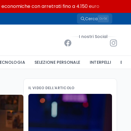
che con arretrati fino a 4.150 euro
CCNL dirigenti
Cerca
K
Ctrl
I nostri Social
ECNOLOGIA
SELEZIONE PERSONALE
INTERPELLI
BAND
IL VIDEO DELL’ARTICOLO