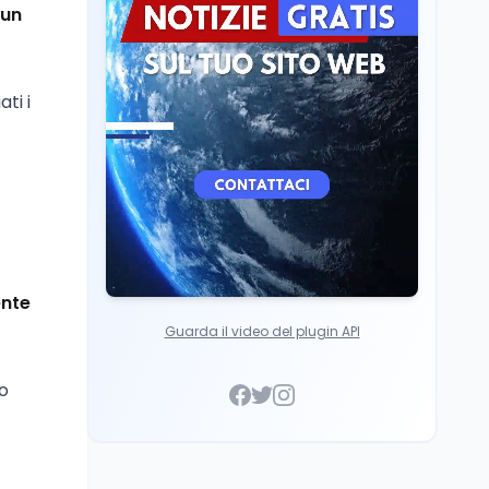
ricercatori
 un
Università
6 ago
Quanto è ancora
competitiva l'università
ti i
italiana? Cosa dicono i
dati 2026
ente
Guarda il video del plugin API
o