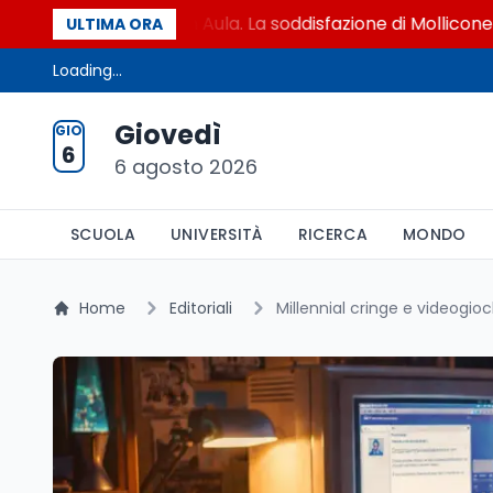
l 9 settembre in Aula. La soddisfazione di Mollicone
ULTIMA ORA
Loading...
Giovedì
GIO
6
6 agosto 2026
SCUOLA
UNIVERSITÀ
RICERCA
MONDO
Home
Editoriali