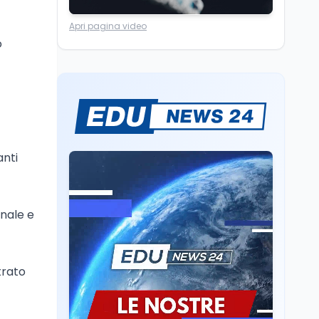
dati 2026
Cultura
6 ago
Apri pagina video
Cinema, chiusa la fase
o
istruttoria: voto finale il
9 settembre in Aula. La
soddisfazione di
Mollicone
Scuola
6 ago
Posizioni economiche
ATA: 46.297 nuove
posizioni economiche
anti
con arretrati fino a
4.150 euro
Scuola
6 ago
CCNL dirigenti scolastici
onale e
2022-2024, firmato:
500 euro e arretrati
Università
6 ago
trato
Università: dal MUR 25,5
milioni per attrarre in
Italia i migliori giovani