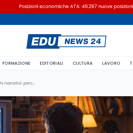
Posizioni economiche ATA: 46.297 nuove posizioni economi
FORMAZIONE
EDITORIALI
CULTURA
LAVORO
T
Millennial cringe e videogiochi narrativi: perché il ritorno agli anni 2000 sta conquistando la Gen Z