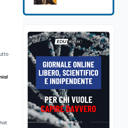
Mollicone
Scuola
6 ago
Posizioni economiche
ATA: 46.297 nuove
posizioni economiche
con arretrati fino a
4.150 euro
Scuola
6 ago
CCNL dirigenti scolastici
utto
2022-2024, firmato:
500 euro e arretrati
Università
6 ago
nial
Università: dal MUR 25,5
milioni per attrarre in
Italia i migliori giovani
ricercatori
Università
6 ago
Quanto è ancora
competitiva l'università
chat
italiana? Cosa dicono i