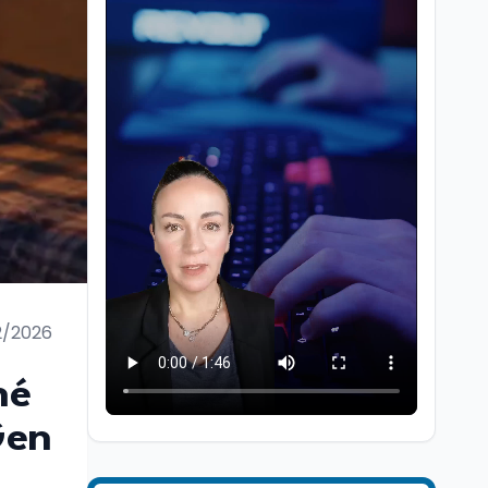
Cultura
6 ago
Cinema, chiusa la fase
istruttoria: voto finale il
9 settembre in Aula. La
2/2026
soddisfazione di
Mollicone
Scuola
6 ago
hé
Posizioni economiche
ATA: 46.297 nuove
Gen
posizioni economiche
con arretrati fino a
4.150 euro