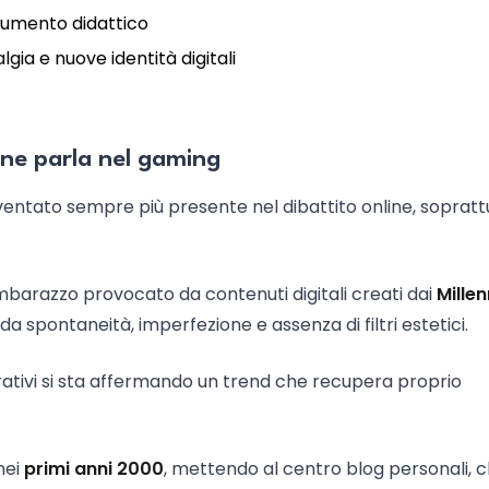
rumento didattico
algia e nuove identità digitali
e ne parla nel gaming
 diventato sempre più presente nel dibattito online, sopratt
’imbarazzo provocato da contenuti digitali creati dai
Millen
 da spontaneità, imperfezione e assenza di filtri estetici.
ativi si sta affermando un trend che recupera proprio
nei
primi anni 2000
, mettendo al centro blog personali, 