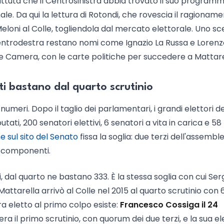
 battuta che il Centrosinistra abbia trovato il suo program
nale. Da qui la lettura di Rotondi, che rovescia il ragioname
loni al Colle, togliendola dal mercato elettorale. Uno sc
entrodestra restano nomi come Ignazio La Russa e Lorenz
e Camera, con le carte politiche per succedere a Mattare
i bastano dal quarto scrutinio
numeri. Dopo il taglio dei parlamentari, i grandi elettori de
ti, 200 senatori elettivi, 6 senatori a vita in carica e 58
e sul sito del Senato
fissa la soglia: due terzi dell'assembl
i componenti.
i, dal quarto ne bastano 333. È la stessa soglia con cui Ser
Mattarella arrivò al Colle nel 2015 al quarto scrutinio con
ra eletto al primo colpo esiste:
Francesco Cossiga il 24
 era il primo scrutinio, con quorum dei due terzi, e la sua e