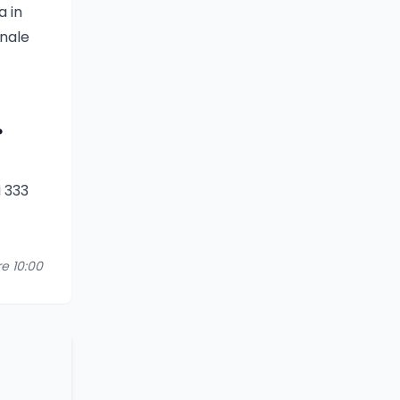
a in
inale
?
i 333
re 10:00