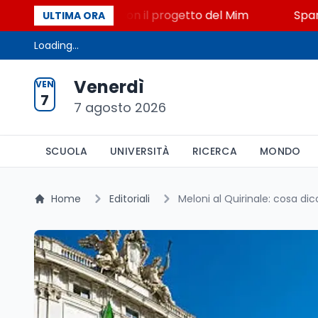
, STEM a Lerici con il progetto del Mim
Sparatoria 
ULTIMA ORA
Loading...
Venerdì
VEN
7
7 agosto 2026
SCUOLA
UNIVERSITÀ
RICERCA
MONDO
Home
Editoriali