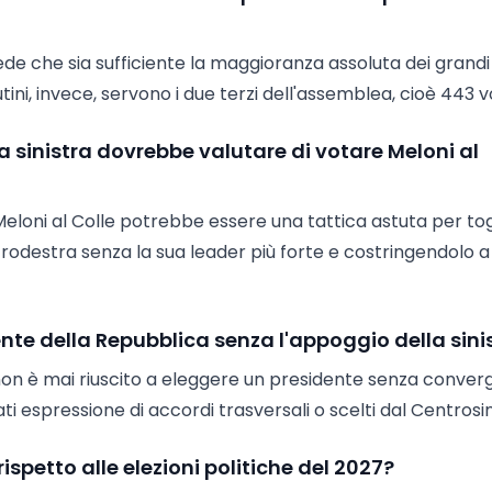
vede che sia sufficiente la maggioranza assoluta dei grandi
utini, invece, servono i due terzi dell'assemblea, cioè 443 vo
a sinistra dovrebbe valutare di votare Meloni al
Meloni al Colle potrebbe essere una tattica astuta per tog
trodestra senza la sua leader più forte e costringendolo a
ente della Repubblica senza l'appoggio della sini
non è mai riuscito a eleggere un presidente senza conve
tati espressione di accordi trasversali o scelti dal Centrosin
rispetto alle elezioni politiche del 2027?