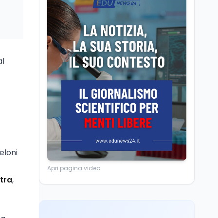
Camere in ferie,
riapertura il 9
settembre tra legge
elettorale e Rai. La
premier Meloni attesa a
Cultura
7 ago
Bari il 4 settembre per
al
Ravenna, il settembre
celebrare il governo più
dantesco nel 705°
longevo dell’Italia
anniversario della morte
repubblicana
del Sommo Poeta
Cultura
7 ago
Franca Ghitti a Santa
Giulia: il quarto capitolo
dei Palcoscenici
eloni
Scuola
7 ago
Apri pagina video
“Noi siamo le Scuole”:
stra
,
sport e musica a San
Miniato, STEM a Lerici
con il progetto del Mim
Mondo
7 ago