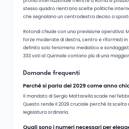
profilo internazionale mentre a Roma si posizion
stesso quadro rientrano scelte politiche inte
che segnalano un centrodestra deciso a spostare i 
Rotondi chiude con una previsione operativa:
forze moderate di destra, centro e riformisti in
definito solo fenomeno mediatico e sondaggistic
333 voti al Quirinale contano più di una maggior
Domande frequenti
Perché si parla del 2029 come anno chia
Il mandato di Sergio Mattarella scade nel febbra
Questo rende il 2029 cruciale perché la scelta de
legislatura ordinaria.
Quali sono i numeri necessari per elegg