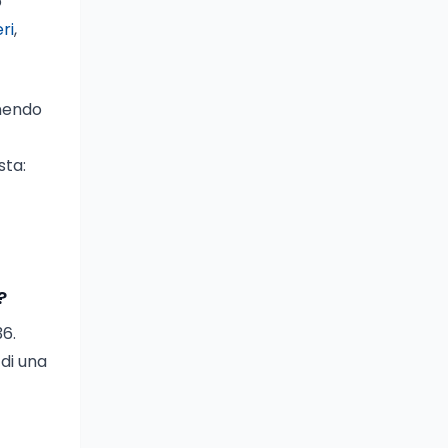
o
ri
,
unendo
sta:
?
36.
 di una