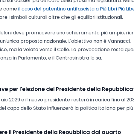
a sul dossier più delicato della prossima legislatura. Nell
rne come
il caso del patentino antifascista a Più Libri Più Libe
simboli culturali oltre che gli equilibri istituzionali.
 Meloni deve promuovere uno schieramento più ampio, ri
 un'unica proposta nazionale. L'obiettivo non è Vannacci,
o, ma la volata verso il Colle. La provocazione resta que
anza in Parlamento, e il Centrosinistra lo sa.
ve per l'elezione del Presidente della Repubblica
io 2029 e il nuovo presidente resterà in carica fino al 20
l capo dello Stato influenzerà la politica italiana per più
ere il Presidente della Repubblica dal quarto