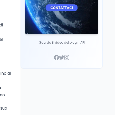
di
el
Guarda il video del plugin API
ino al
a
no.
 suo