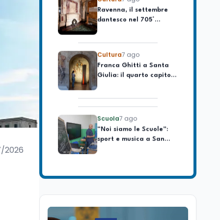
dantesco nel 705°
longevo dell’Italia
anniversario della morte
repubblicana
del Sommo Poeta
Cultura
7 ago
Franca Ghitti a Santa
Giulia: il quarto capitolo
dei Palcoscenici
Scuola
7 ago
“Noi siamo le Scuole”:
sport e musica a San
Miniato, STEM a Lerici
con il progetto del Mim
7/2026
Mondo
7 ago
Sparatoria a Bangkok:
studente 14enne uccide
5 insegnanti e i nonni
Editoriali
7 ago