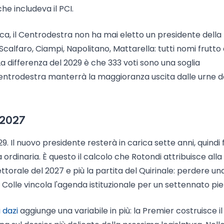
he includeva il PCI.
ica, il Centrodestra non ha mai eletto un presidente della
alfaro, Ciampi, Napolitano, Mattarella: tutti nomi frutto 
 La differenza del 2029 è che 333 voti sono una soglia
Centrodestra manterrà la maggioranza uscita dalle urne d
i 2027
. Il nuovo presidente resterà in carica sette anni, quindi f
 ordinaria. È questo il calcolo che Rotondi attribuisce alla
ettorale del 2027 e più la partita del Quirinale: perdere un
l Colle vincola l'agenda istituzionale per un settennato pie
 dazi
aggiunge una variabile in più: la Premier costruisce il