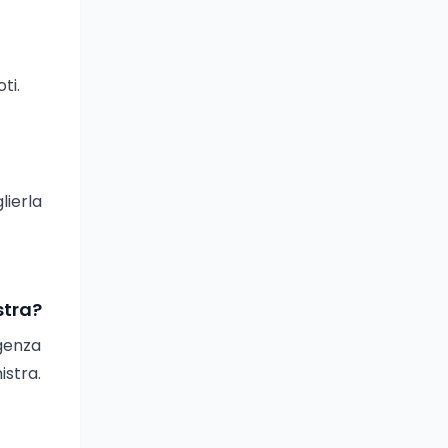
ti.
lierla
stra?
rgenza
istra.