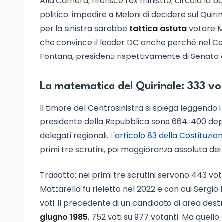
Alla Camera, riferisce l'ex ministro, circola la
politico: impedire a Meloni di decidere sul Quiri
per la sinistra sarebbe
tattica astuta
votare Me
che convince il leader DC anche perché nel C
Fontana, presidenti rispettivamente di Senato 
La matematica del Quirinale: 333 vot
Il timore del Centrosinistra si spiega leggendo i 
presidente della Repubblica sono 664: 400 deputa
delegati regionali. L'
articolo 83 della Costituzion
primi tre scrutini, poi maggioranza assoluta de
Tradotto: nei primi tre scrutini servono 443 vot
Mattarella fu rieletto nel 2022 e con cui Sergio 
voti. Il precedente di un candidato di area dest
giugno 1985
, 752 voti su 977 votanti. Ma quello