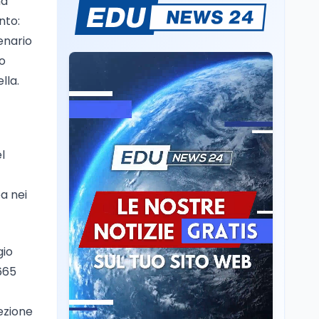
ma
Sparatoria a Bangkok:
nto:
studente 14enne uccide
enario
5 insegnanti e i nonni
o
Editoriali
7 ago
lla.
Camere in ferie,
riapertura il 9
settembre tra legge
elettorale e Rai. La
premier Meloni attesa a
l
Cultura
7 ago
Bari il 4 settembre per
Ravenna, il settembre
celebrare il governo più
dantesco nel 705°
ea nei
longevo dell’Italia
anniversario della morte
repubblicana
del Sommo Poeta
Cultura
7 ago
gio
Franca Ghitti a Santa
Giulia: il quarto capitolo
 665
dei Palcoscenici
lezione