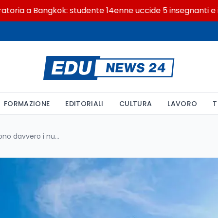
a Bangkok: studente 14enne uccide 5 insegnanti e i nonni
FORMAZIONE
EDITORIALI
CULTURA
LAVORO
T
Meloni al Quirinale: cosa dicono davvero i numeri del 2029