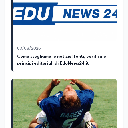
Tatarella e da Giubilei Regnani editore sui
trent’anni dalla fondazione di Alleanza
nazionale. Per tre legislature sono stato
collaboratore parlamentare
occupandomi di legge di bilancio e di
politiche agroalimentari con particolare
riferimento all’export del Made in Italy e
al contrasto dell’Italian sounding,
collaborando con le Camera di
03/08/2026
commercio italiane all’estero.
Come scegliamo le notizie: fonti, verifica e
Appassionato di storia, di sociologia e di
principi editoriali di EduNews24.it
costume, spesso racconto all’interno
delle collaborazioni giornalistiche i
cambiamenti della società italiana e
internazionale attraverso gli usi, le
abitudini e i protagonisti che hanno
accompagnato negli anni lo sviluppo e la
crescita sociale e culturale. Pugliese di
nascita, vivo a Roma o in un ipotetico
altrove.