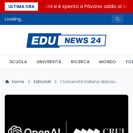
Francesco Guccini si è spento a Pàvana: addio al Mae
ULTIMA ORA
Loading...
SCUOLA
UNIVERSITÀ
RICERCA
MONDO
FO
Home
Editoriali
L'Università Italiana Abbraccia l'Intelligenza Artificiale: Un Passo Verso il Futuro dell'Istruzione