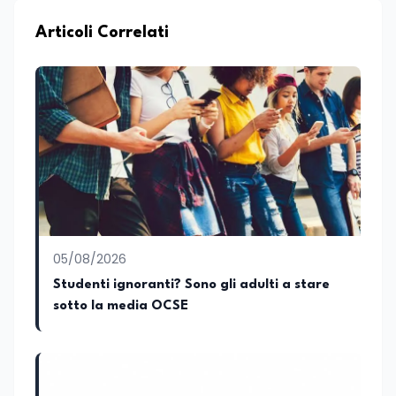
Mattino di Puglia e Basilicata dove mi
occupo di politica e di economia. Per
Articoli Correlati
Edunews24 curo l’informazione politica
relativa ai temi dell’Istruzione. In
particolare, scrivendo delle attività
istituzionali con un focus sia sulle
iniziative e sui programmi dei Ministeri
dell’Istruzione e del Merito, dell’Università
e della Ricerca e della Cultura che su
quelle delle commissioni parlamentari
della Camera dei deputati e del Senato
della Repubblica. Inoltre, sono
amministratore unico di Italialab srl con
cui curo uffici stampa pubblici e privati e
05/08/2026
sviluppo programmi di valorizzazione
culturale e di promozione territoriale. In
Studenti ignoranti? Sono gli adulti a stare
passato ho collaborato con testate
sotto la media OCSE
nazionali e regionali, in particolare
pugliesi, e ho scritto i volumi Il sindaco di
Tutti, edito da Il Castello editore e Dal
Rosso al Nero. Ho partecipato al volume
collettivo edito dalla Fondazione