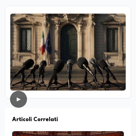
magistrale in Islamistica e Mediazione
Interculturale. È autrice, copywriter ed
editor. La formazione umanistica ha
contribuito a sviluppare il suo interesse
per la scrittura, l’analisi dei testi e la
divulgazione, competenze che oggi
applica nel lavoro giornalistico e nella
produzione di contenuti. Il suo percorso
di studi si è concentrato sulle dinamiche
culturali, sui processi migratori e sul
dialogo tra società e religioni, con
particolare attenzione alla
comunicazione e alla mediazione. Da
circa dieci anni lavora nel campo della
scrittura professionale e dell’editoria
digitale. Scrive su giornali e testate
▶
online occupandosi di informazione e
approfondimento. Ha collaborato anche
con realtà radiofoniche come speaker,
occupandosi inoltre della produzione di
Articoli Correlati
contenuti per la programmazione. Nel
tempo ha realizzato articoli e contenuti