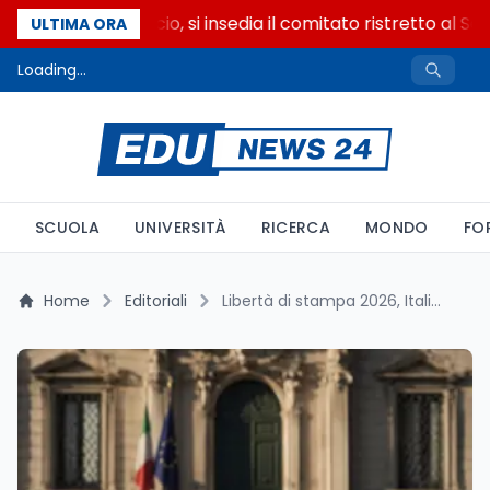
Riforma del calcio, si insedia il comitato ristretto al Se
ULTIMA ORA
Loading...
SCUOLA
UNIVERSITÀ
RICERCA
MONDO
FO
Home
Editoriali
Libertà di stampa 2026, Italia in fascia problematica: cosa misura il World Press Freedom Index