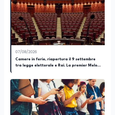
divulgativi destinati al web, collaborando
con progetti editoriali e diverse realtà.
Parallelamente si occupa di editing e
revisione testi, affiancando redazioni e
autori nella costruzione di contenuti
solidi dal punto di vista editoriale. È
autrice di un libro e appassionata di
editoria, storia e divulgazione. Su
EduNews24.it scrive articoli dedicati ad
istruzione, formazione, cultura e
07/08/2026
cambiamenti sociali, con l’obiettivo di
offrire strumenti utili per comprendere la
Camere in ferie, riapertura il 9 settembre
realtà contemporanea.
tra legge elettorale e Rai. La premier Meloni
attesa a Bari il 4 settembre per celebrare il
governo più longevo dell’Italia repubblicana