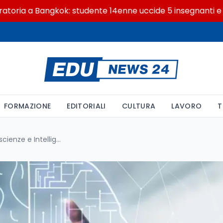
 a Bangkok: studente 14enne uccide 5 insegnanti e i nonn
FORMAZIONE
EDITORIALI
CULTURA
LAVORO
T
La Libertà tra Biologia, Neuroscienze e Intelligenza Artificiale: Siamo Ancora Padroni del Nostro Destino?