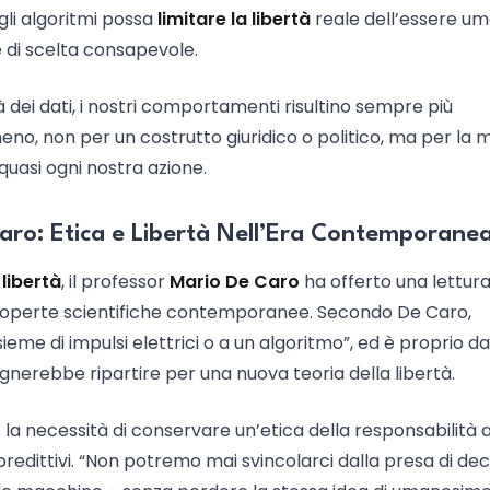
gli algoritmi possa
limitare la libertà
reale dell’essere um
e di scelta consapevole.
tà dei dati, i nostri comportamenti risultino sempre più
o, non per un costrutto giuridico o politico, ma per la m
 quasi ogni nostra azione.
 Caro: Etica e Libertà Nell’Era Contemporane
 libertà
, il professor
Mario De Caro
ha offerto una lettur
le scoperte scientifiche contemporanee. Secondo De Caro,
eme di impulsi elettrici o a un algoritmo”, ed è proprio da
ognerebbe ripartire per una nuova teoria della libertà.
 la necessità di conservare un’etica della responsabilità
predittivi. “Non potremo mai svincolarci dalla presa di dec