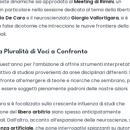
ueste dinamiche sia approdata al
Meeting di Rimini
, un
 in particolare nella sessione dedicata al tema della libertà
io De Caro
e il neuroscienziato
Giorgio Vallortigara
, si è
e false dicotomie che intrecciano le nuove frontiere della
li.
na Pluralità di Voci a Confronto
uest’anno per l’ambizione di offrire strumenti interpretati
o di studiosi provenienti da aree disciplinari differenti. I
fronte all’emergere di teorie e ricerche che sembrano, 
i essere soggetti pienamente padroni delle nostre azioni.
tura si è focalizzato sulla crescente influenza di studi che
ione del
libero arbitrio
siano spesso anticipatamente
i. Dall’altro, accanto all’espansione delle neuroscienze, s
enza artificiale
, che pone interrogativi spiazzanti su auto