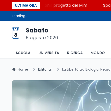
o, STEM a Lerici con il progetto del Mim
Sparatoria
ULTIMA ORA
Loading...
Sabato
SAB
8
8 agosto 2026
SCUOLA
UNIVERSITÀ
RICERCA
MONDO
Home
Editoriali