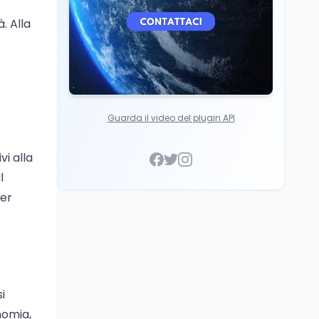
. Alla
Guarda il video del plugin API
vi alla
l
per
i
nomia,