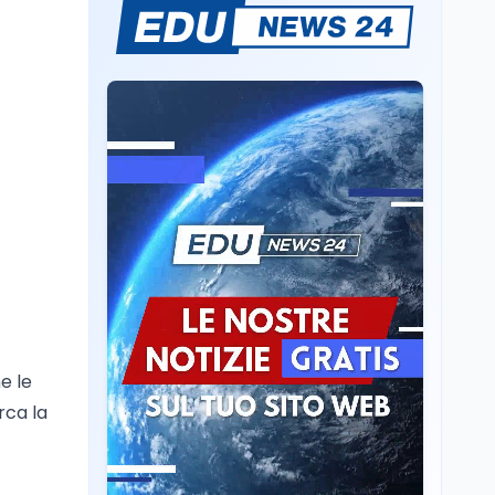
Sparatoria a Bangkok:
studente 14enne uccide
5 insegnanti e i nonni
Editoriali
7 ago
Camere in ferie,
riapertura il 9
settembre tra legge
elettorale e Rai. La
premier Meloni attesa a
Cultura
7 ago
Bari il 4 settembre per
Ravenna, il settembre
celebrare il governo più
dantesco nel 705°
longevo dell’Italia
anniversario della morte
repubblicana
del Sommo Poeta
Cultura
7 ago
e le
Franca Ghitti a Santa
rca la
Giulia: il quarto capitolo
dei Palcoscenici