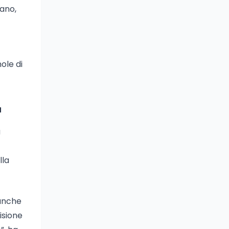
ano,
ole di
a
a
lla
 anche
isione