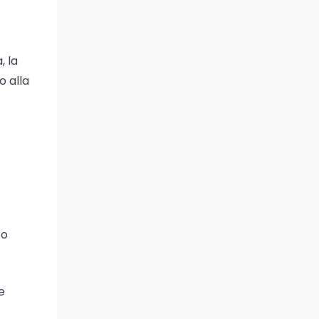
, la
o alla
to
e