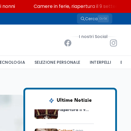
i
Camere in ferie, riapertura il 9 settembre tra leg
Cerca
K
Ctrl
Scuola
7 ago
“Noi siamo le Scuole”:
I nostri Social
sport e musica a San
Miniato, STEM a Lerici
con il progetto del Mim
Mondo
7 ago
ECNOLOGIA
SELEZIONE PERSONALE
INTERPELLI
BAND
Sparatoria a Bangkok:
studente 14enne uccide
5 insegnanti e i nonni
Editoriali
7 ago
Camere in ferie,
Ultime Notizie
riapertura il 9
settembre tra legge
elettorale e Rai. La
premier Meloni attesa a
Cultura
7 ago
Bari il 4 settembre per
Ravenna, il settembre