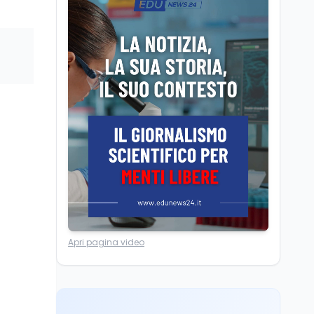
Camere in ferie,
riapertura il 9
settembre tra legge
elettorale e Rai. La
premier Meloni attesa a
Cultura
7 ago
Bari il 4 settembre per
Ravenna, il settembre
celebrare il governo più
dantesco nel 705°
longevo dell’Italia
anniversario della morte
repubblicana
del Sommo Poeta
Cultura
7 ago
Franca Ghitti a Santa
Giulia: il quarto capitolo
dei Palcoscenici
Scuola
7 ago
Apri pagina video
“Noi siamo le Scuole”:
sport e musica a San
Miniato, STEM a Lerici
con il progetto del Mim
Mondo
7 ago