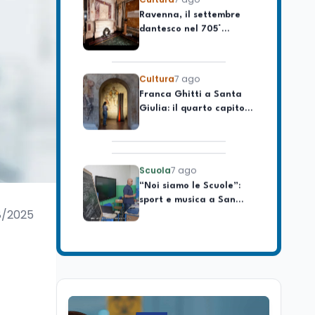
celebrare il governo più
dantesco nel 705°
longevo dell’Italia
anniversario della morte
repubblicana
del Sommo Poeta
Cultura
7 ago
Franca Ghitti a Santa
Giulia: il quarto capitolo
dei Palcoscenici
Scuola
7 ago
“Noi siamo le Scuole”:
sport e musica a San
Miniato, STEM a Lerici
con il progetto del Mim
8/2025
Mondo
7 ago
Sparatoria a Bangkok:
studente 14enne uccide
5 insegnanti e i nonni
Editoriali
7 ago