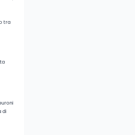
o tra
ta
euroni
 di