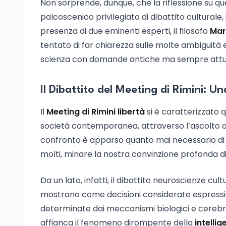
Non sorprende, dunque, che la riflessione su q
palcoscenico privilegiato di dibattito culturale,
presenza di due eminenti esperti, il filosofo
Mar
tentato di far chiarezza sulle molte ambiguità 
scienza con domande antiche ma sempre attua
Il Dibattito del Meeting di Rimini: U
Il
Meeting di Rimini libertà
si è caratterizzato q
società contemporanea, attraverso l’ascolto attiv
confronto è apparso quanto mai necessario di 
molti, minare la nostra convinzione profonda d
Da un lato, infatti, il dibattito neuroscienze cul
mostrano come decisioni considerate espress
determinate dai meccanismi biologici e cerebral
affianca il fenomeno dirompente della
intellig