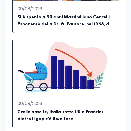
istruzione, formazione, cultura e
09/08/2026
cambiamenti sociali, con l’obiettivo di
offrire strumenti utili per comprendere la
Si è spento a 90 anni Massimiliano Cencelli.
realtà contemporanea.
Esponente della Dc, fu l'autore, nel 1968, del
famoso "manuale" per la spartizione delle
poltrone e del potere
09/08/2026
Crollo nascite, Italia sotto UK e Francia:
dietro il gap c'è il welfare