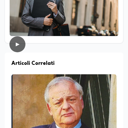
di studi si è concentrato sulle dinamiche
culturali, sui processi migratori e sul
dialogo tra società e religioni, con
particolare attenzione alla
comunicazione e alla mediazione. Da
circa dieci anni lavora nel campo della
scrittura professionale e dell’editoria
digitale. Scrive su giornali e testate
▶
online occupandosi di informazione e
approfondimento. Ha collaborato anche
con realtà radiofoniche come speaker,
occupandosi inoltre della produzione di
Articoli Correlati
contenuti per la programmazione. Nel
tempo ha realizzato articoli e contenuti
divulgativi destinati al web, collaborando
con progetti editoriali e diverse realtà.
Parallelamente si occupa di editing e
revisione testi, affiancando redazioni e
autori nella costruzione di contenuti
solidi dal punto di vista editoriale. È
autrice di un libro e appassionata di
editoria, storia e divulgazione. Su
EduNews24.it scrive articoli dedicati ad