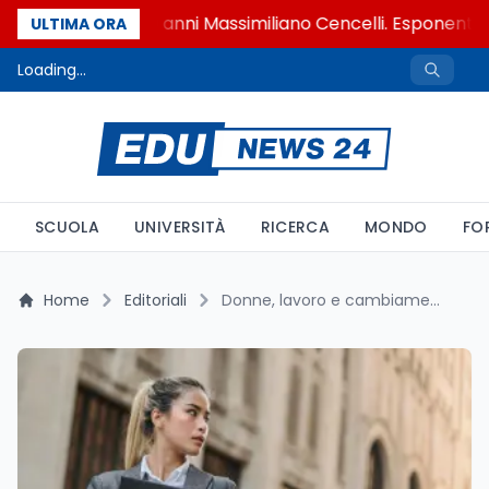
Si è spento a 90 anni Massimiliano Cencelli. Esponente de
ULTIMA ORA
Loading...
SCUOLA
UNIVERSITÀ
RICERCA
MONDO
FO
Home
Editoriali
Donne, lavoro e cambiamento perché cresce l’addio ai ruoli ad alta pressione