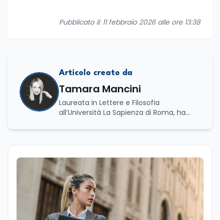
Pubblicato il: 11 febbraio 2026 alle ore 13:38
Articolo creato da
Tamara Mancini
Laureata in Lettere e Filosofia
all’Università La Sapienza di Roma, ha
conseguito una laurea triennale in Storia
e Relazioni Internazionali e una laurea
magistrale in Islamistica e Mediazione
Interculturale. È autrice, copywriter ed
editor. La formazione umanistica ha
contribuito a sviluppare il suo interesse
per la scrittura, l’analisi dei testi e la
divulgazione, competenze che oggi
applica nel lavoro giornalistico e nella
produzione di contenuti. Il suo percorso