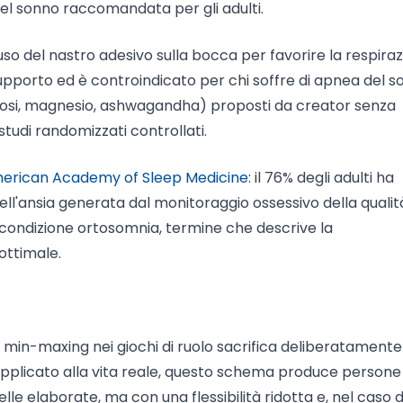
 del sonno raccomandata per gli adulti.
uso del nastro adesivo sulla bocca per favorire la respira
 supporto ed è controindicato per chi soffre di apnea del so
osi, magnesio, ashwagandha) proposti da creator senza
tudi randomizzati controllati.
erican Academy of Sleep Medicine
: il 76% degli adulti ha
ell'ansia generata dal monitoraggio ossessivo della qualit
a condizione ortosomnia, termine che descrive la
ottimale.
 il min-maxing nei giochi di ruolo sacrifica deliberatamente
Applicato alla vita reale, questo schema produce persone
elle elaborate, ma con una flessibilità ridotta e, nel caso 