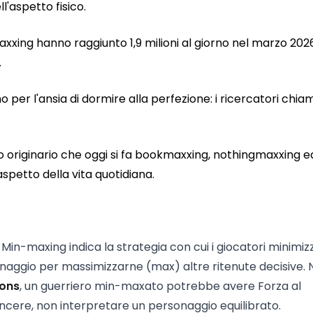
l'aspetto fisico.
axxing hanno raggiunto 1,9 milioni al giorno nel marzo 202
.
no per l'ansia di dormire alla perfezione: i ricercatori chi
ato originario che oggi si fa bookmaxxing, nothingmaxxing e
etto della vita quotidiana.
o. Min-maxing indica la strategia con cui i giocatori minimi
onaggio per massimizzarne (max) altre ritenute decisive. 
ons
, un guerriero min-maxato potrebbe avere Forza al
incere, non interpretare un personaggio equilibrato.