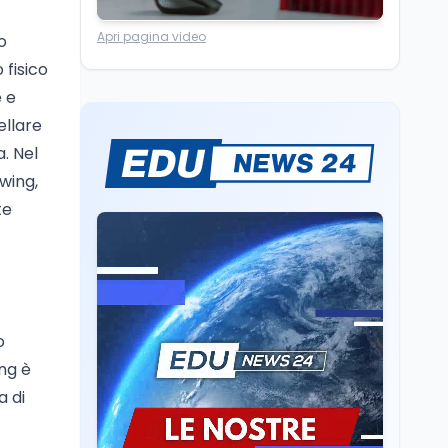
Ricerca
6 ago
Apri pagina video
Un secolo di Warburg: il
o
farmaco anti-tumore
 fisico
che accende la glicolisi
 e
ellare
Ricerca
6 ago
Il rivelatore che 'vede' i
a. Nel
reattori spenti
wing,
attraverso 400 metri di
te
roccia
Scuola
6 ago
Posizioni economiche
ATA: la matematica
degli arretrati fino a
4.150 euro
o
Cultura
6 ago
ing è
Spesa culturale in
a di
Lombardia da record,
ma la voragine Nord-
Sud triplica