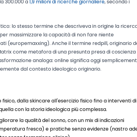
da 300.000 a
1,9 milioni di ricerche giornaliere
, secondo i
ico: lo stesso termine che descriveva in origine la ricerc
per massimizzare la capacità di non fare niente
ssati (europemaxxing). Anche il termine redpill, originario d
 Matrix come metafora di una presunta presa di coscienza 
rasformazione analoga: online significa oggi semplicemen
emente dal contesto ideologico originario.
fisico, dalla skincare all'esercizio fisico fino a interventi di
 quella con la storia ideologica più complessa.
gliorare la qualità del sonno, con un mix di indicazioni
temperatura fresca) e pratiche senza evidenze (nastro ad