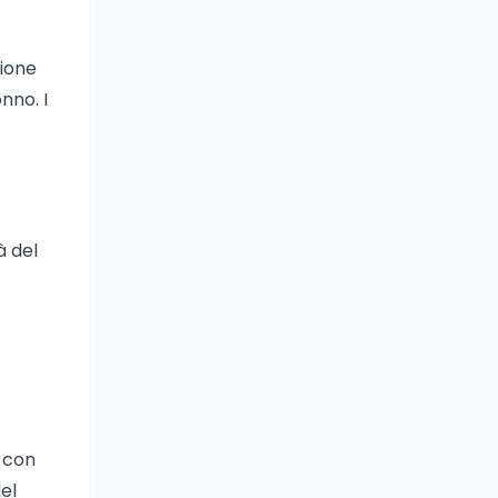
zione
nno. I
à del
 con
del