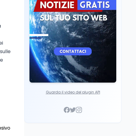
Cultura
6 ago
Francesco Guccini si è
spento a Pàvana: addio
al Maestrone
a
ei
sulle
te
Guarda il video del plugin API
esivo