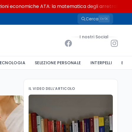
onomiche ATA: la matematica degli arretrati fino a 4.150 
Cerca
K
Ctrl
I nostri Social
ECNOLOGIA
SELEZIONE PERSONALE
INTERPELLI
BAND
IL VIDEO DELL’ARTICOLO