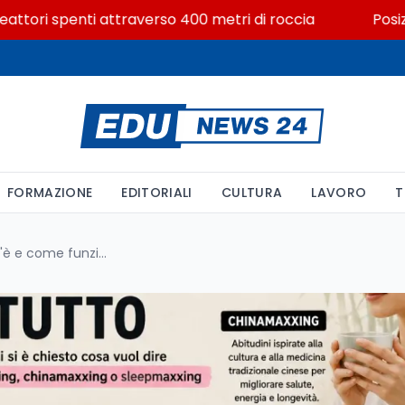
ri spenti attraverso 400 metri di roccia
Posizioni ec
FORMAZIONE
EDITORIALI
CULTURA
LAVORO
T
Dal gergo incel a TikTok: cos'è e come funziona il -maxxing