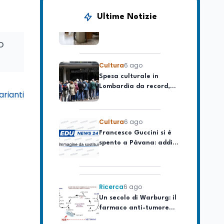
Posizioni economiche
ATA: la matematica
Ultime Notizie
degli arretrati fino a
4.150 euro
o
Cultura
6 ago
Spesa culturale in
Lombardia da record,
ma la voragine Nord-
Sud triplica
arianti
Cultura
6 ago
Francesco Guccini si è
spento a Pàvana: addio
al Maestrone
Ricerca
6 ago
Un secolo di Warburg: il
farmaco anti-tumore
che accende la glicolisi