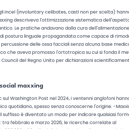
gli incel (involuntary celibates, casti non per scelta) hann
ing descriveva l'ottimizzazione sistematica dell'aspetto
tico. Le pratiche andavano dalla cura dell'alimentazione
a di postura linguale propagandata come capace di rimod
 di percussione delle ossa facciali senza alcuna base medic
o che aveva promosso l'ortotropica su cui si fonda il me
 Council del Regno Unito per dichiarazioni scientificamen
l social maxxing
 sul Washington Post nel 2024, i ventenni anglofoni hann
ssico quotidiano, spesso senza conoscerne l'origine. -Maxx
, il suffisso è diventato un modo per indicare qualsiasi form
: tra febbraio e marzo 2026, le ricerche correlate al