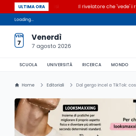
ende la glicolisi
Il rivelatore che 'vede' i reatto
ULTIMA ORA
Loading...
Venerdì
VEN
7
7 agosto 2026
SCUOLA
UNIVERSITÀ
RICERCA
MONDO
Home
Editoriali