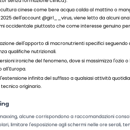
ator senza formazione clinica).
lla cultura cinese come bere acqua calda al mattino o man
2025 dell'account @girl__virus, viene letto da alcuni anal
sumi occidentale piuttosto che come interesse genuino per
zazione dell'apporto di macronutrienti specifici seguendo 
 qualifiche nutrizionali.
 versioni ironiche del fenomeno, dove si massimizza l'ozio o l
 all'Europa.
'estensione infinita del suffisso a qualsiasi attività quotidi
 tecnico originario.
xing
epmaxxing, alcune corrispondono a raccomandazioni conso
i, limitare l'esposizione agli schermi nelle ore serali, te