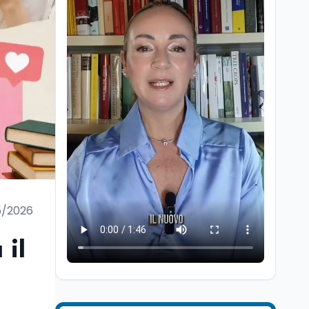
Ricerca
6 ago
Un secolo di Warburg: il
farmaco anti-tumore
che accende la glicolisi
5/2026
Ricerca
6 ago
Il rivelatore che 'vede' i
 il
reattori spenti
attraverso 400 metri di
roccia
Scuola
6 ago