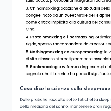
sulla bocca, protocolli di integratori da cre
Chinamaxxing
: adozione di abitudini de
congee. Nato da un tweet virale del 4 aprile 
come critica implicita alla cultura dei con
Cina.
Proteinmaxxing e fibermaxxing
: ottimiz
rigide, spesso raccomandate da creator senza
Nothingmaxxing ed europemaxxing
: le
di vita rilassato stereotipicamente associato
Bookmaxxing e wifemaxxing
: esempi dell
segnale che il termine ha perso il significato
Cosa dice la scienza sullo sleepmax
Delle pratiche raccolte sotto l'etichetta sle
della medicina del sonno: mantenere orari regolar