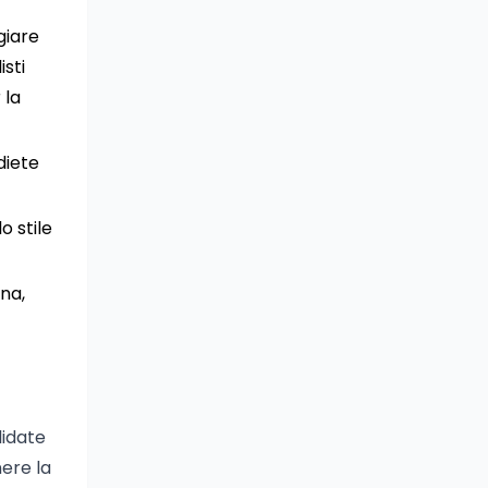
giare
isti
 la
diete
o stile
ana,
lidate
nere la