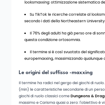
looksmaxxing: ottimizzazione sistematica del
Su TikTok le ricerche correlate al looksm
secondo i dati della Northeastern University
Il 76% degli adulti ha già perso ore di son
questa condizione ortosomnia.
Il termine si è così svuotato del signific
europemaxxing, massimizzando qualunque asp
Le origini del suffisso -maxxing
Il termine ha radici nel gergo dei giochi di ruol
(min) le caratteristiche secondarie di un pers
giochi di ruolo classici come
Dungeons & Drag
massimo e Carisma quasi a zero: l'obiettivo è v