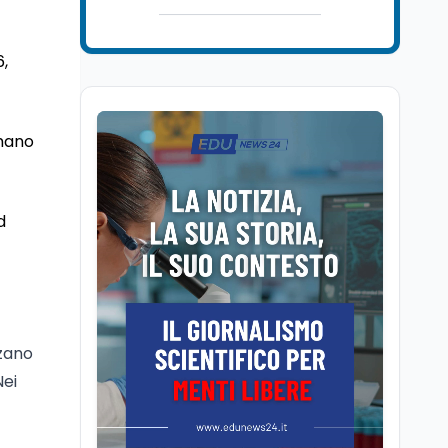
Ricerca
6 ago
Il rivelatore che 'vede' i
reattori spenti
6,
attraverso 400 metri di
roccia
Scuola
6 ago
amano
Posizioni economiche
ATA: la matematica
degli arretrati fino a
4.150 euro
d
Cultura
6 ago
Spesa culturale in
Lombardia da record,
ma la voragine Nord-
Sud triplica
Cultura
6 ago
zzano
Francesco Guccini si è
Nei
spento a Pàvana: addio
al Maestrone