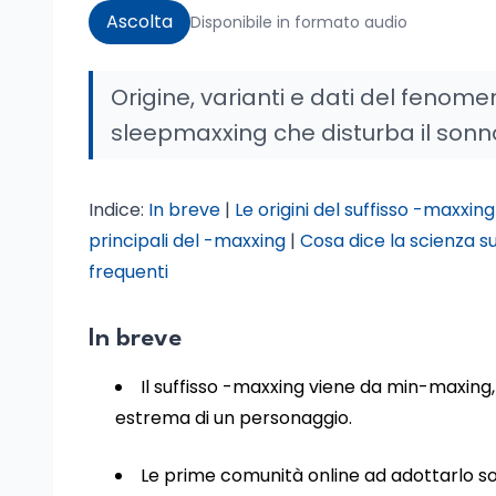
Ascolta
Disponibile in formato audio
Origine, varianti e dati del fenome
sleepmaxxing che disturba il sonno
Indice:
In breve
|
Le origini del suffisso -maxxing
principali del -maxxing
|
Cosa dice la scienza s
frequenti
In breve
Il suffisso -maxxing viene da min-maxing, 
estrema di un personaggio.
Le prime comunità online ad adottarlo son