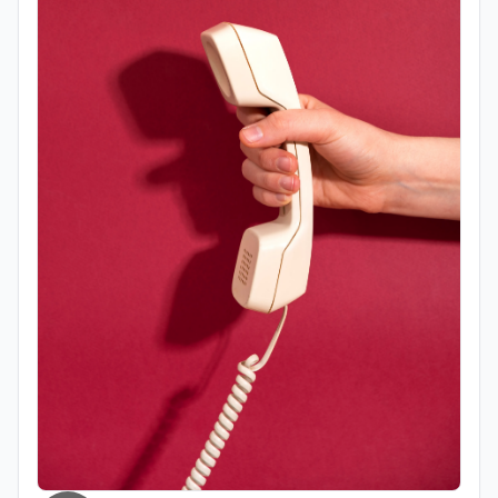
contemporaneo e sul giornalismo
d’inchiesta. Attualmente redattrice
presso Edunews24, dove sviluppa
contenuti focalizzati su istruzione,
formazione, ricerca e nuove tecnologie.
Nella sua attività professionale, coniuga il
rigore dell'approfondimento giornalistico
con le più avanzate strategie di analisi
SEO e dinamiche del web, con l'obiettivo
di rendere la divulgazione scientifica e
culturale uno strumento accessibile per
lo sviluppo dello spirito critico. Nel corso
della sua carriera ha maturato
esperienza all'interno di redazioni
giornalistiche, distinguendosi per la
capacità di interpretare la cultura come
motore di cambiamento sociale e
organizzativo.