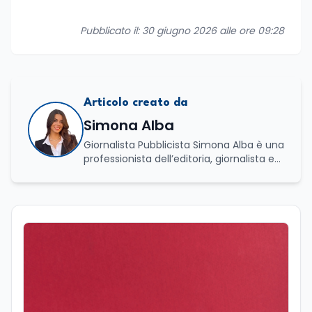
Pubblicato il: 30 giugno 2026 alle ore 09:28
Articolo creato da
Simona Alba
Giornalista Pubblicista Simona Alba è una
professionista dell’editoria, giornalista ed
esperta in comunicazione con una
solida specializzazione nella gestione di
processi culturali e innovazione digitale.
Laureata in Progettazione e gestione di
eventi e imprese culturali a Firenze, ha
proseguito il suo percorso accademico a
Roma, presso l’Università La Sapienza,
dove ha conseguito la laurea magistrale
in Editoria e Giornalismo, focalizzandosi
sull'analisi del panorama informativo