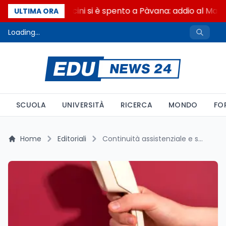
Francesco Guccini si è spento a Pàvana: addio al Maes
ULTIMA ORA
Loading...
SCUOLA
UNIVERSITÀ
RICERCA
MONDO
FO
Home
Editoriali
Continuità assistenziale e servizi territoriali: come funziona il 116117