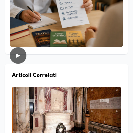
produzione di contenuti. Il suo percorso
di studi si è concentrato sulle dinamiche
culturali, sui processi migratori e sul
dialogo tra società e religioni, con
particolare attenzione alla
comunicazione e alla mediazione. Da
circa dieci anni lavora nel campo della
scrittura professionale e dell’editoria
digitale. Scrive su giornali e testate
▶
online occupandosi di informazione e
approfondimento. Ha collaborato anche
con realtà radiofoniche come speaker,
occupandosi inoltre della produzione di
Articoli Correlati
contenuti per la programmazione. Nel
tempo ha realizzato articoli e contenuti
divulgativi destinati al web, collaborando
con progetti editoriali e diverse realtà.
Parallelamente si occupa di editing e
revisione testi, affiancando redazioni e
autori nella costruzione di contenuti
solidi dal punto di vista editoriale. È
autrice di un libro e appassionata di