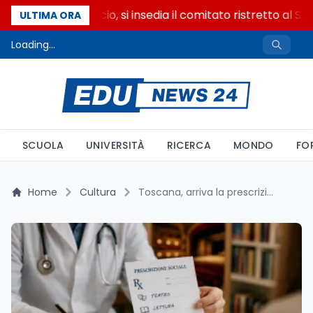
Riforma del calcio, si insedia il comitato ristretto al Se
ULTIMA ORA
Loading...
SCUOLA
UNIVERSITÀ
RICERCA
MONDO
FO
Home
Cultura
Toscana, arriva la prescrizione sociale: teatro, lettura e cultura entrano nei percorsi di cura