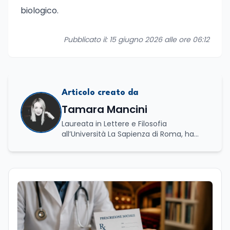
biologico.
Pubblicato il: 15 giugno 2026 alle ore 06:12
Articolo creato da
Tamara Mancini
Laureata in Lettere e Filosofia
all’Università La Sapienza di Roma, ha
conseguito una laurea triennale in Storia
e Relazioni Internazionali e una laurea
magistrale in Islamistica e Mediazione
Interculturale. È autrice, copywriter ed
editor. La formazione umanistica ha
contribuito a sviluppare il suo interesse
per la scrittura, l’analisi dei testi e la
divulgazione, competenze che oggi
applica nel lavoro giornalistico e nella