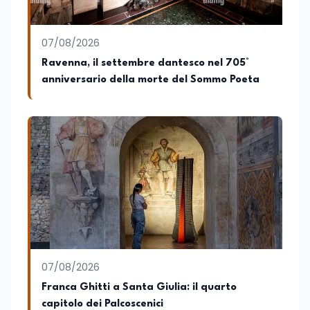
editoria, storia e divulgazione. Su
EduNews24.it scrive articoli dedicati ad
istruzione, formazione, cultura e
07/08/2026
cambiamenti sociali, con l’obiettivo di
offrire strumenti utili per comprendere la
Ravenna, il settembre dantesco nel 705°
realtà contemporanea.
anniversario della morte del Sommo Poeta
07/08/2026
Franca Ghitti a Santa Giulia: il quarto
capitolo dei Palcoscenici