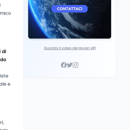
i
omico
Guarda il video del plugin API
 di
ndo
iste
ale e
i,