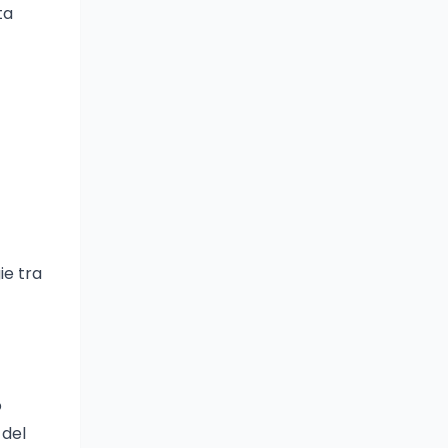
ta
ie tra
o
 del