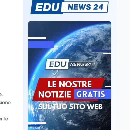
L'8 agosto è la Giornata
europea in memoria
delle vittime del lavoro.
Istituita dal Parlamento
di Strasburgo in ricordo
Università
8 ago
dei minatori morti a
Università statali, il
Marcinelle nel 1956
Fondo ordinario 2026
sale a 9,415 miliardi, c'è
la firma della ministra
Bernini sul decreto
Tecnologia
8 ago
Il cloaking selettivo di
Time: ads invisibili solo
per i chatbot AI
e,
Mondo
8 ago
esione
A Nonthaburi il killer
14enne era bullizzato: la
CZ-75 era del nonno
r le