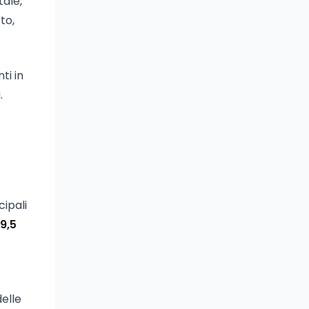
tale,
to,
ti in
.
cipali
9,5
delle