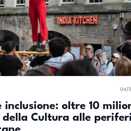
04/1
 inclusione: oltre 10 milio
 della Cultura alle perifer
itane