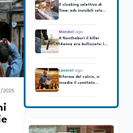
Time: ads invisibili solo
per i chatbot AI
Mondo
8 ago
A Nonthaburi il killer
14enne era bullizzato: la
CZ-75 era del nonno
Lavoro
8 ago
Riforma del calcio, si
insedia il comitato
ristretto al Senato. La
soddisfazione del
1/2025
senatore di Forza Italia,
Mondo
8 ago
Mario Occhiuto
L'8 agosto è la Giornata
ni
europea in memoria
delle vittime del lavoro.
ie
Istituita dal Parlamento
di Strasburgo in ricordo
Università
8 ago
dei minatori morti a