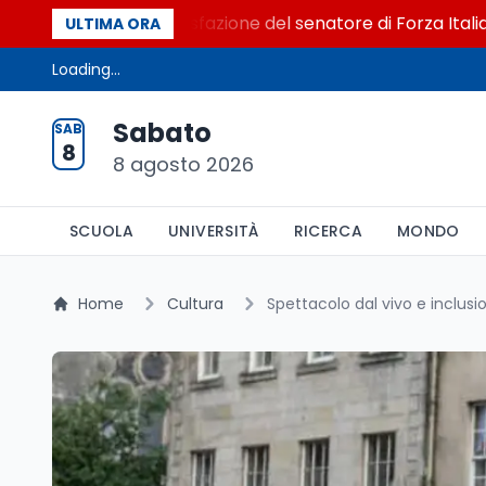
l Senato. La soddisfazione del senatore di Forza Italia, Mari
ULTIMA ORA
Loading...
Sabato
SAB
8
8 agosto 2026
SCUOLA
UNIVERSITÀ
RICERCA
MONDO
Home
Cultura