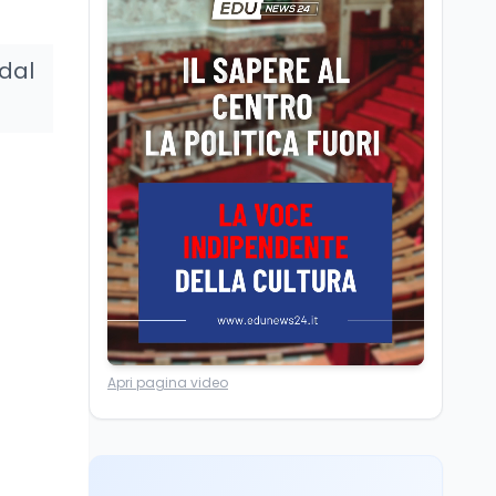
Università statali, il
Marcinelle nel 1956
Fondo ordinario 2026
sale a 9,415 miliardi, c'è
dal
la firma della ministra
Bernini sul decreto
Tecnologia
8 ago
Il cloaking selettivo di
Time: ads invisibili solo
per i chatbot AI
Mondo
8 ago
A Nonthaburi il killer
14enne era bullizzato: la
CZ-75 era del nonno
Lavoro
8 ago
Apri pagina video
Riforma del calcio, si
insedia il comitato
ristretto al Senato. La
soddisfazione del
senatore di Forza Italia,
Mondo
8 ago
Mario Occhiuto