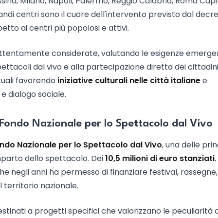
ssina, Milano, Napoli, Palermo, Reggio Calabria, Roma Capi
andi centri sono il cuore dell'intervento previsto dal decre
petto ai centri più popolosi e attivi.
e attentamente considerate, valutando le esigenze emergen
pettacoli dal vivo e alla partecipazione diretta dei cittadini
ntuali favorendo
iniziative culturali nelle città italiane
e
 dialogo sociale.
 Fondo Nazionale per lo Spettacolo dal Vivo
ndo Nazionale per lo Spettacolo dal Vivo
, una delle prin
omparto dello spettacolo. Dei
10,5 milioni di euro stanziati
,
 negli anni ha permesso di finanziare festival, rassegne,
l territorio nazionale.
tinati a progetti specifici che valorizzano le peculiarità 