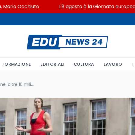
o Occhiuto
L'8 agosto è la Giornata europea in memo
FORMAZIONE
EDITORIALI
CULTURA
LAVORO
T
Spettacolo dal vivo e inclusione: oltre 10 milioni di euro dal Ministero della Cultura alle periferie delle città metropolitane