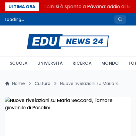
Francesco Guccini si è spento a Pàvana: addio al Ma
ULTIMA ORA
Loading...
SCUOLA
UNIVERSITÀ
RICERCA
MONDO
FO
Home
Cultura
Nuove rivelazioni su Maria Seccardi, l'amore giovanile di Pasolini