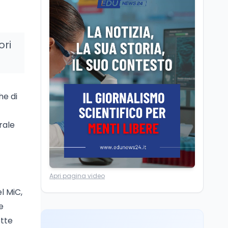
Camere in ferie,
riapertura il 9
settembre tra legge
elettorale e Rai. La
ori
premier Meloni attesa a
Cultura
7 ago
Bari il 4 settembre per
Ravenna, il settembre
celebrare il governo più
dantesco nel 705°
longevo dell’Italia
anniversario della morte
repubblicana
he di
del Sommo Poeta
Cultura
7 ago
rale
Franca Ghitti a Santa
Giulia: il quarto capitolo
dei Palcoscenici
Scuola
7 ago
Apri pagina video
“Noi siamo le Scuole”:
l MiC,
sport e musica a San
Miniato, STEM a Lerici
e
con il progetto del Mim
ette