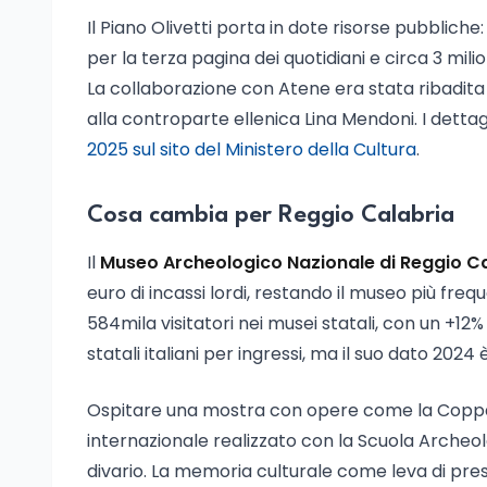
Il Piano Olivetti porta in dote risorse pubbliche: 
per la terza pagina dei quotidiani e circa 3 milion
La collaborazione con Atene era stata ribadita n
alla controparte ellenica Lina Mendoni. I dettag
2025 sul sito del Ministero della Cultura
.
Cosa cambia per Reggio Calabria
Il
Museo Archeologico Nazionale di Reggio C
euro di incassi lordi, restando il museo più fre
584mila visitatori nei musei statali, con un +12
statali italiani per ingressi, ma il suo dato 202
Ospitare una mostra con opere come la Coppa d
internazionale realizzato con la Scuola Archeolo
divario. La memoria culturale come leva di prest