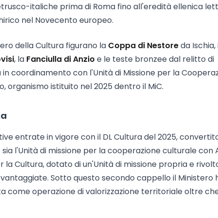
etrusco-italiche prima di Roma fino all'eredità ellenica let
Chirico nel Novecento europeo.
ero della Cultura figurano la
Coppa di Nestore
da Ischia, i
visi
, la
Fanciulla di Anzio
e le teste bronzee dal relitto di
a in coordinamento con l'Unità di Missione per la Coopera
o, organismo istituito nel 2025 dentro il MiC.
ta
ive entrate in vigore con il DL Cultura del 2025, convertito
o sia l'Unità di missione per la cooperazione culturale con 
r la Cultura, dotato di un'Unità di missione propria e rivolt
 svantaggiate. Sotto questo secondo cappello il Ministero 
a come operazione di valorizzazione territoriale oltre ch