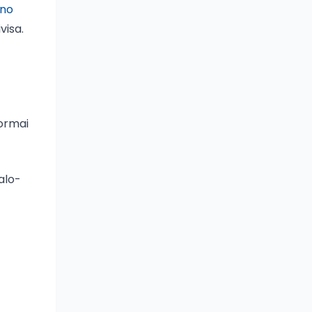
ano
visa.
ormai
alo-