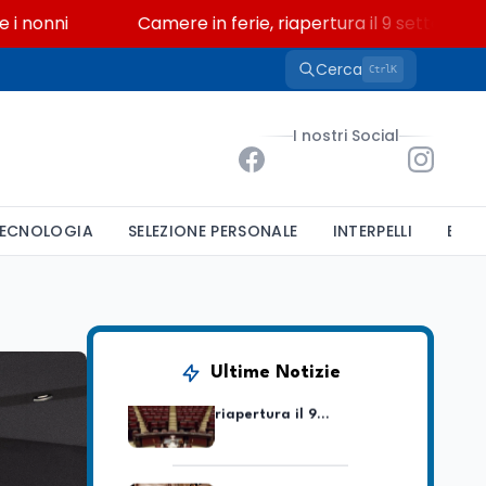
i
Camere in ferie, riapertura il 9 settembre tra le
Cerca
K
Ctrl
Scuola
7 ago
“Noi siamo le Scuole”:
I nostri Social
sport e musica a San
Miniato, STEM a Lerici
con il progetto del Mim
Mondo
7 ago
ECNOLOGIA
SELEZIONE PERSONALE
INTERPELLI
BAND
Sparatoria a Bangkok:
studente 14enne uccide
5 insegnanti e i nonni
Editoriali
7 ago
Camere in ferie,
Ultime Notizie
riapertura il 9
settembre tra legge
elettorale e Rai. La
premier Meloni attesa a
Cultura
7 ago
Bari il 4 settembre per
Ravenna, il settembre