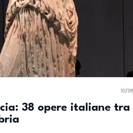
10/0
ecia: 38 opere italiane tra
bria