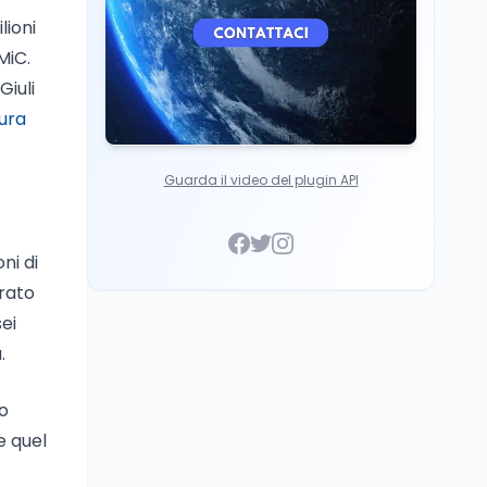
lioni
MiC.
Giuli
ura
Guarda il video del plugin API
oni di
trato
ei
.
o
e quel