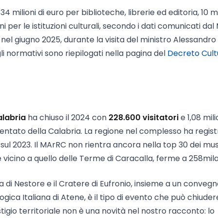
34 milioni di euro per biblioteche, librerie ed editoria, 10 mi
i per le istituzioni culturali, secondo i dati comunicati dal 
el giugno 2025, durante la visita del ministro Alessandro 
li normativi sono riepilogati nella pagina del
Decreto Cult
alabria
ha chiuso il 2024 con
228.600 visitatori
e 1,08 mili
quentato della Calabria. La regione nel complesso ha regis
% sul 2023. Il MArRC non rientra ancora nella top 30 dei mus
4 è vicino a quello delle Terme di Caracalla, ferme a 258mila
i Nestore e il Cratere di Eufronio, insieme a un convegn
gica Italiana di Atene, è il tipo di evento che può chiuder
igio territoriale non è una novità nel nostro racconto: lo