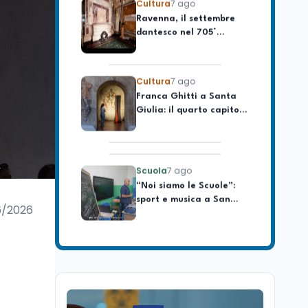
celebrare il governo più
dantesco nel 705°
longevo dell’Italia
anniversario della morte
repubblicana
del Sommo Poeta
Cultura
7 ago
Franca Ghitti a Santa
Giulia: il quarto capitolo
dei Palcoscenici
Scuola
7 ago
“Noi siamo le Scuole”:
sport e musica a San
Miniato, STEM a Lerici
6/2026
con il progetto del Mim
Mondo
7 ago
Sparatoria a Bangkok:
studente 14enne uccide
5 insegnanti e i nonni
Editoriali
7 ago