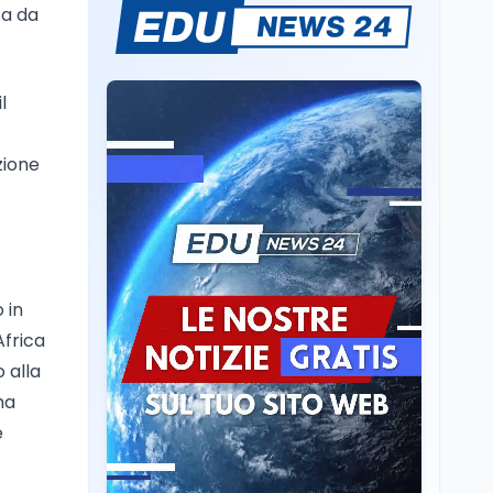
Mondo
7 ago
ta da
Sparatoria a Bangkok:
studente 14enne uccide
5 insegnanti e i nonni
l
Editoriali
7 ago
Camere in ferie,
zione
riapertura il 9
settembre tra legge
elettorale e Rai. La
premier Meloni attesa a
Cultura
7 ago
Bari il 4 settembre per
Ravenna, il settembre
celebrare il governo più
dantesco nel 705°
longevo dell’Italia
 in
anniversario della morte
repubblicana
Africa
del Sommo Poeta
o alla
Cultura
7 ago
ha
Franca Ghitti a Santa
Giulia: il quarto capitolo
e
dei Palcoscenici