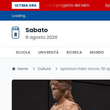
to, STEM a Lerici con il progetto del Mim
Sparatori
ULTIMA ORA
Loading...
Sabato
SAB
8
8 agosto 2026
SCUOLA
UNIVERSITÀ
RICERCA
MONDO
Home
Cultura