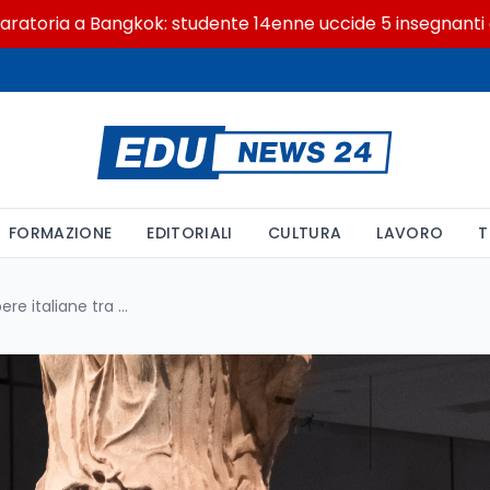
a a Bangkok: studente 14enne uccide 5 insegnanti e i nonn
FORMAZIONE
EDITORIALI
CULTURA
LAVORO
T
Ispirazioni Italia-Grecia: 38 opere italiane tra Atene e Reggio Calabria