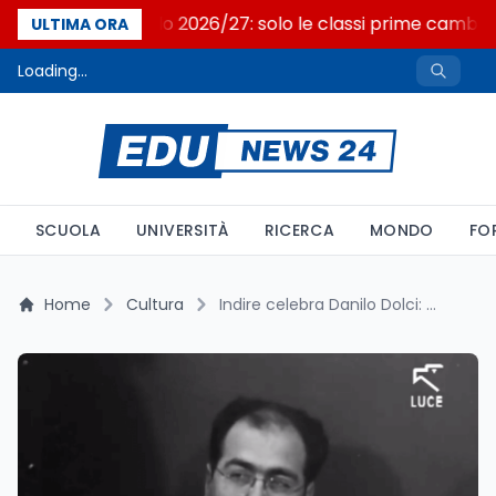
Nuovo curricolo 2026/27: solo le classi prime cambi
ULTIMA ORA
Loading...
SCUOLA
UNIVERSITÀ
RICERCA
MONDO
FO
Home
Cultura
Indire celebra Danilo Dolci: uno spazio web dedicato al 'Gandhi italiano'