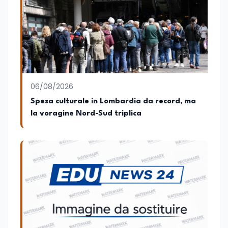
preparazione economica e professionale
affianca una grande passione per la
lettura e per il giornalismo, che ne
arricchiscono il profilo umano e
culturale. Spazia con disinvoltura tra
diverse tematiche, offrendo sempre il
proprio punto di vista con equilibrio,
sensibilità e spirito critico.
06/08/2026
Spesa culturale in Lombardia da record, ma
la voragine Nord-Sud triplica