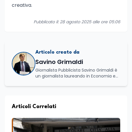
creativa.
Pubblicato il: 28 agosto 2025 alle ore 05:06
Articolo creato da
Savino Grimaldi
Giornalista Pubblicista Savino Grimaldi è
un giornalista laureando in Economia e
Commercio, con una solida esperienza
maturata nel settore della formazione.
Da anni lavora con competenza
nell’ambito della formazione
professionale, distinguendosi per una
Articoli Correlati
conoscenza approfondita delle politiche
attive del lavoro e delle dinamiche che
legano istruzione, occupazione e
sviluppo delle competenze. Alla