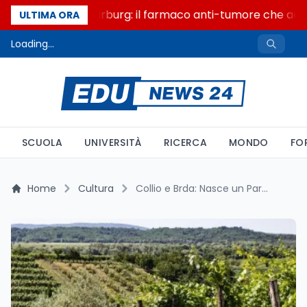
Un secolo di Warburg: il farmaco anti-tumore che accend
ULTIMA ORA
Loading...
SCUOLA
UNIVERSITÀ
RICERCA
MONDO
FO
Home
Cultura
Collio e Brda: Nasce un Parco d’Arte Transfrontaliero tra Vigneti, Giovani Artisti e Nuove Frontiere Culturali