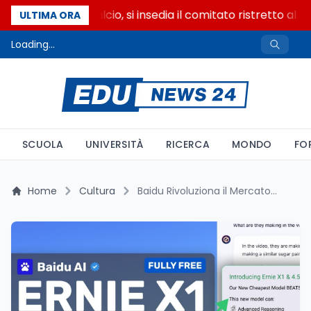
Riforma del calcio, si insedia il comitato ristretto al 
ULTIMA ORA
Loading...
SCUOLA
UNIVERSITÀ
RICERCA
MONDO
FO
Home
Cultura
Baidu Rivoluziona il Mercato AI con Ernie X1: Un Nuovo Competitore per DeepSeek