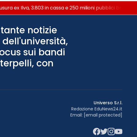
ra ex Ilva, 3.803 in cassa e 250 milioni pubblici bruciati
tante notizie
dell'università,
Focus sui bandi
terpelli, con
Universo S.r.l.
Redazione EduNews24.it
Email:
[email protected]
Facebook
Twitter
Instagram
YouTu