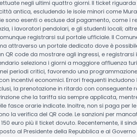
ttuate negli ultimi quattro giorni. Il ticket riguarda i
a città antica, escludendo le isole minori come Mur
ie sono esenti o escluse dal pagamento, come i re
, i lavoratori pendolari, e gli studenti locali; altr
munque registrarsi sul portale ufficiale. Il Comun
ema attraverso un portale dedicato dove è possibile
 un QR code da mostrare agli ingressi, e registrarsi 
lendario seleziona i giorni a maggiore affluenza tur
so nei periodi critici, favorendo una programmazion
i con incentivi economici. Errori frequenti includono
clusi, la prenotazione in ritardo con conseguente 
nvinzione che la tariffa sia sempre applicata, mentre
le fasce orarie indicate. Inoltre, non si paga per le 
dono la verifica del QR code. Le sanzioni per man
 150 euro più il ticket dovuto. Recentemente, il si
posto al Presidente della Repubblica e al Governo