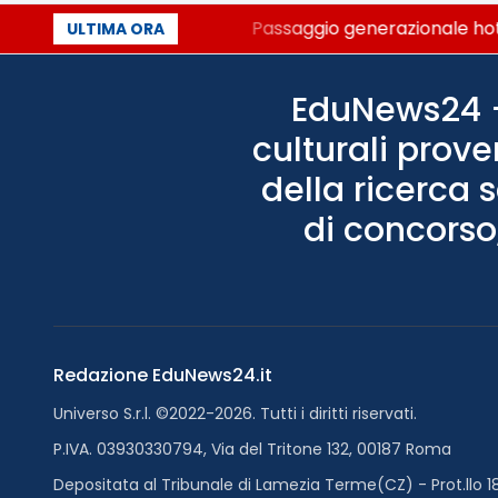
olo dei Palcoscenici
Passaggio generazionale hotel: 
ULTIMA ORA
EduNews24 - 
culturali prove
della ricerca 
di concorso,
Redazione EduNews24.it
Universo S.r.l. ©2022-2026. Tutti i diritti riservati.
P.IVA. 03930330794, Via del Tritone 132, 00187 Roma
Depositata al Tribunale di Lamezia Terme(CZ) - Prot.llo 1