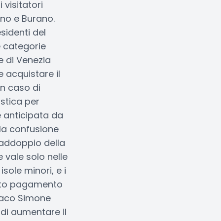
 visitatori
ano e Burano.
sidenti del
e categorie
e di Venezia
 acquistare il
in caso di
istica per
e anticipata da
 la confusione
raddoppio della
 vale solo nelle
isole minori, e i
cato pagamento
ndaco Simone
 di aumentare il