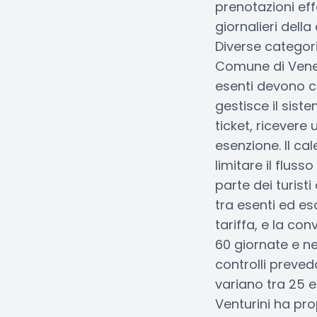
prenotazioni effe
giornalieri dell
Diverse categor
Comune di Venezia
esenti devono co
gestisce il sist
ticket, ricevere
esenzione. Il ca
limitare il flus
parte dei turist
tra esenti ed es
tariffa, e la co
60 giornate e nel
controlli preve
variano tra 25 e
Venturini ha pro