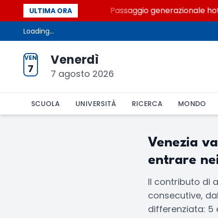
olo dei Palcoscenici
Passaggio generazionale hotel: 
ULTIMA ORA
Loading...
Venerdì
VEN
7
7 agosto 2026
SCUOLA
UNIVERSITÀ
RICERCA
MONDO
Venezia val
entrare nei
Il contributo di
consecutive, dal 
differenziata: 5