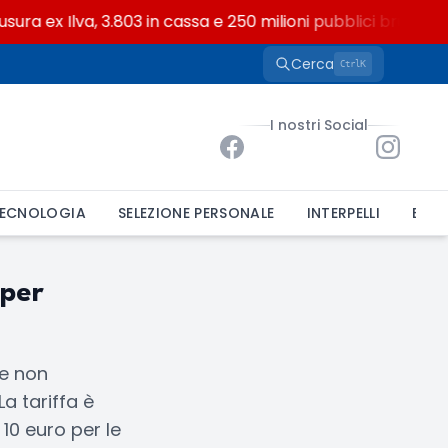
ra ex Ilva, 3.803 in cassa e 250 milioni pubblici bruciati
Cerca
K
Ctrl
I nostri Social
ECNOLOGIA
SELEZIONE PERSONALE
INTERPELLI
BAND
 per
te non
La tariffa è
10 euro per le