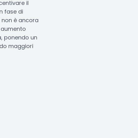
entivare il
n fase di
 e non è ancora
le aumento
ia, ponendo un
ndo maggiori