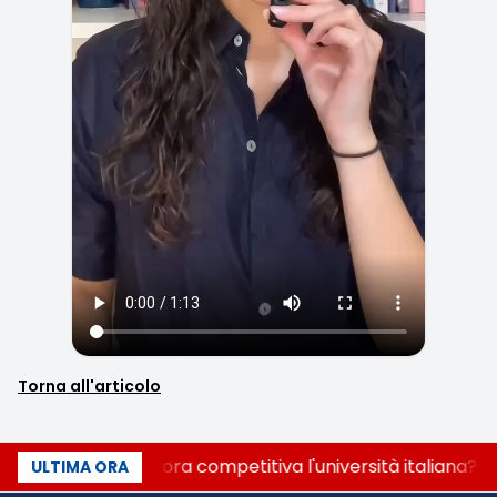
Torna all'articolo
Quanto è ancora competitiva l'università italiana? C
ULTIMA ORA