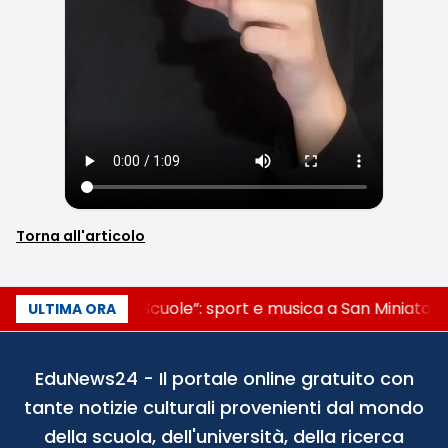
Torna all'articolo
“Noi siamo le Scuole”: sport e musica a San Miniato, S
ULTIMA ORA
EduNews24 - Il portale online gratuito con
tante notizie culturali provenienti dal mondo
della scuola, dell'università, della ricerca