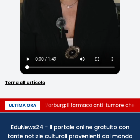
Torna all'articolo
Un secolo di Warburg: il farmaco anti-tumore che acc
ULTIMA ORA
EduNews24 - Il portale online gratuito con
tante notizie culturali provenienti dal mondo