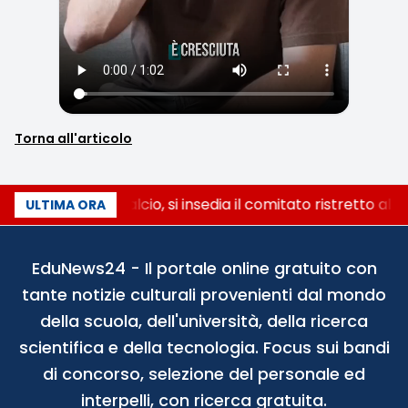
Torna all'articolo
Riforma del calcio, si insedia il comitato ristretto al
ULTIMA ORA
EduNews24 - Il portale online gratuito con
tante notizie culturali provenienti dal mondo
della scuola, dell'università, della ricerca
scientifica e della tecnologia. Focus sui bandi
di concorso, selezione del personale ed
interpelli, con ricerca gratuita.