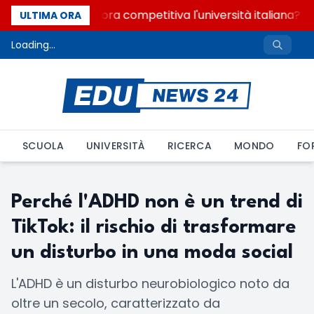
Quanto è ancora competitiva l'università italiana? Co
ULTIMA ORA
Loading...
SCUOLA
UNIVERSITÀ
RICERCA
MONDO
FO
Perché l'ADHD non è un trend di
TikTok: il rischio di trasformare
un disturbo in una moda social
L'ADHD è un disturbo neurobiologico noto da
oltre un secolo, caratterizzato da