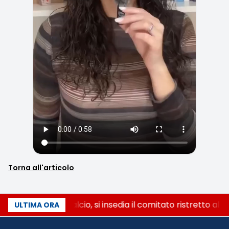
Torna all'articolo
Riforma del calcio, si insedia il comitato ristretto al
ULTIMA ORA