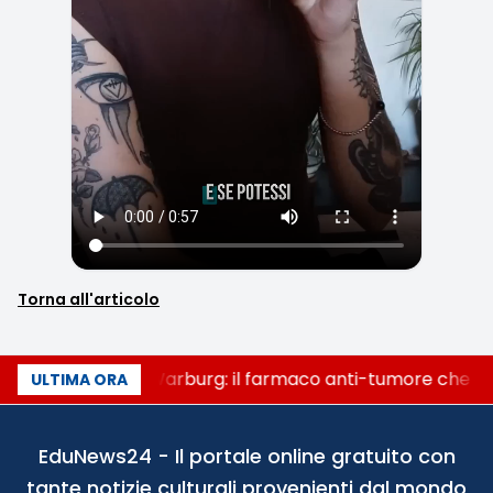
Torna all'articolo
Un secolo di Warburg: il farmaco anti-tumore che acc
ULTIMA ORA
EduNews24 - Il portale online gratuito con
tante notizie culturali provenienti dal mondo