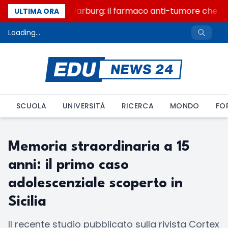
Un secolo di Warburg: il farmaco anti-tumore che acc
ULTIMA ORA
Loading...
SCUOLA
UNIVERSITÀ
RICERCA
MONDO
FO
Memoria straordinaria a 15
anni: il primo caso
adolescenziale scoperto in
Sicilia
Il recente studio pubblicato sulla rivista Cortex