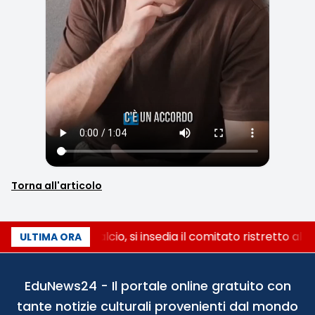
Torna all'articolo
Riforma del calcio, si insedia il comitato ristretto al 
ULTIMA ORA
EduNews24 - Il portale online gratuito con
tante notizie culturali provenienti dal mondo