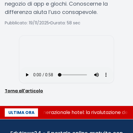
negozio di app e giochi. Conoscerne la
differenza aiuta l’uso consapevole.
Pubblicato: 19/11/2025
•
Durata: 58 sec
Torna all'articolo
Passaggio generazionale hotel: la rivalutazione dei 
ULTIMA ORA