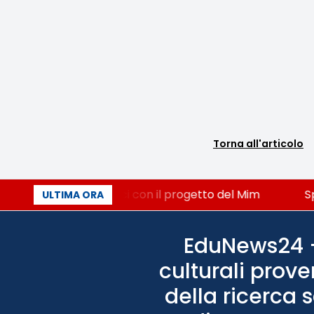
Torna all'articolo
 Miniato, STEM a Lerici con il progetto del Mim
Spa
ULTIMA ORA
EduNews24 - 
culturali prove
della ricerca 