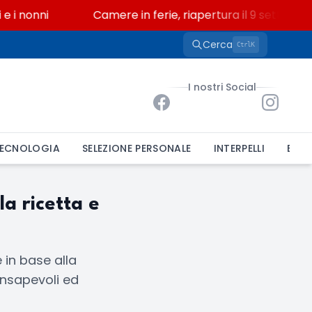
i nonni
Camere in ferie, riapertura il 9 settembre 
Cerca
K
Ctrl
I nostri Social
ECNOLOGIA
SELEZIONE PERSONALE
INTERPELLI
BAND
a ricetta e
 in base alla
onsapevoli ed