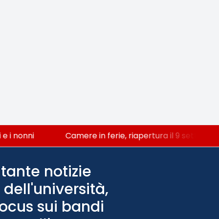
i nonni
Camere in ferie, riapertura il 9 settembre 
tante notizie
dell'università,
Focus sui bandi