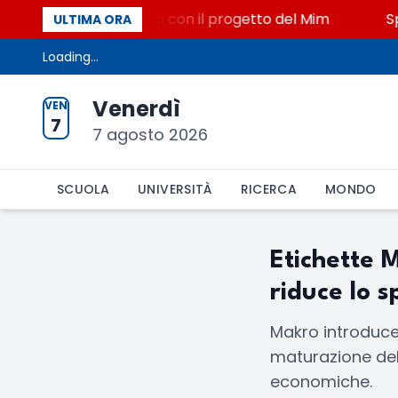
 Miniato, STEM a Lerici con il progetto del Mim
Spa
ULTIMA ORA
Loading...
Venerdì
VEN
7
7 agosto 2026
SCUOLA
UNIVERSITÀ
RICERCA
MONDO
Etichette 
riduce lo s
Makro introduce 
maturazione del
economiche.